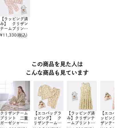
【ラッピング済
み】 クリザン
テームプリン
ト 二重ガーゼ
¥
11,330
(税込)
シャーリング
7分袖セットア
ップ
この商品を見た人は
こんな商品も見ています
クリザンテーム
【エコバッグラ
【ラッピング済
【エコバッグ
プリント 二重
ッピング】 ク
み】クリザンテ
ッピング】ク
ガーゼシャーリ
リザンテームプ
ームプリント
ザンテームプ
ング 7分袖セ
リント 二重ガ
二重ガーゼシャ
ント 二重ガ