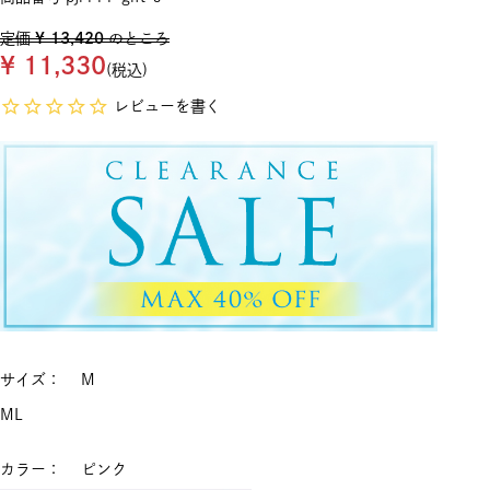
定価
¥
13,420
のところ
¥
11,330
税込
レビューを書く
サイズ
M
M
L
カラー
ピンク