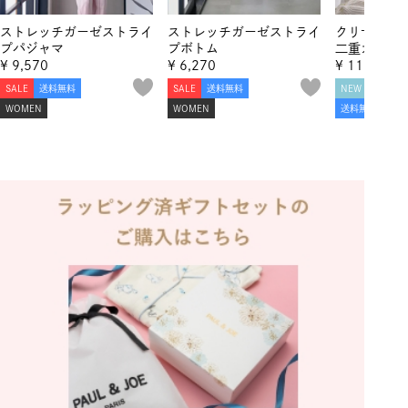
ストレッチガーゼストライ
ストレッチガーゼストライ
クリザンテ
プパジャマ
プボトム
二重ガーゼ
7分袖セッ
¥
9,570
¥
6,270
¥
11,220
SALE
送料無料
SALE
送料無料
NEW
SALE
WOMEN
WOMEN
送料無料
WO