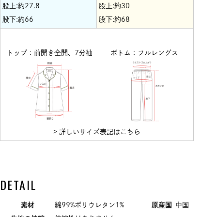
股上:約27.8
股上:約30
股下:約66
股下:約68
トップ：前開き全開、7分袖
ボトム：フルレングス
> 詳しいサイズ表記はこちら
DETAIL
素材
綿99%ポリウレタン1%
原産国
中国