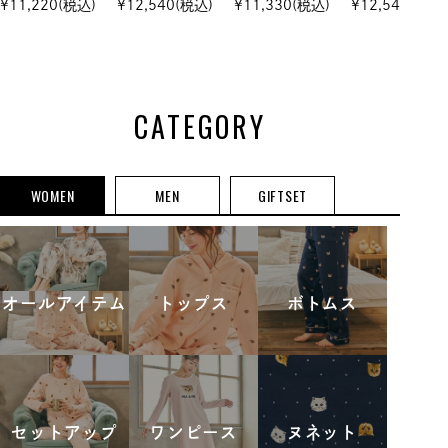
¥
11,220
(税込)
¥
12,540
(税込)
¥
11,330
(税込)
¥
12,540
(税込)
ットアップ
ーゼシャーリン
ーリング ノー
ゼシャーリン
グ 7分袖セッ
スリーブティア
グ ノースリ
トアップ
ードワンピース
ブティアード
ンピース
CATEGORY
WOMEN
MEN
GIFTSET
オールアイテム
トップス
ボトムス
セットアップ
ワンピース
ヌネット