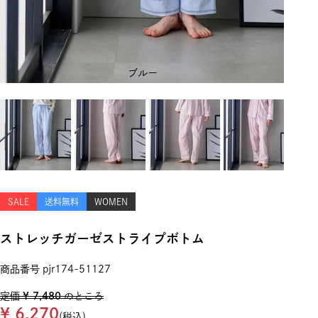
ブルー
SALE
送料無料
WOMEN
ストレッチガーゼストライプボトム
商品番号
pjr174-51127
定価
¥
7,480
のところ
¥
6,270
税込