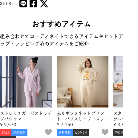
SHERE :
おすすめアイテム
組み合わせてコーディネイトできるアイテムやセットア
ップ・ラッピング済のアイテムをご紹介
ストレッチガーゼストライ
赤リボンヌネットプリン
ヌネットワ
プパジャマ
ト パフスリーブ スウェ
ツレディー
ットトップス
¥
9,570
¥
7,150
¥
3,850
SALE
送料無料
送料無料
WOMEN
WOMEN