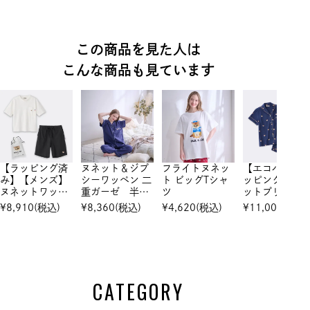
この商品を見た人は
こんな商品も見ています
【ラッピング済
ヌネット＆ジプ
フライトヌネッ
【エコバッグ
み】【メンズ】
シーワッペン 二
ト ビッグTシャ
ッピング】ヌ
ヌネットワッペ
重ガーゼ 半袖
ツ
ットプリン
ン トップス＆
＆長ズボンセッ
綿レーヨンサ
¥
8,910
(税込)
¥
8,360
(税込)
¥
4,620
(税込)
¥
11,000
(税込)
ハーフパンツ
トアップ
ン 半袖ショ
セットアップ
トパンツ セ
トアップ
CATEGORY