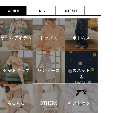
WOMEN
MEN
GIFTSET
オールアイテム
トップス
ボトムス
セットアップ
ワンピース
ヌネット
&
ジプシー
もこもこ
OTHERS
ギフトセット