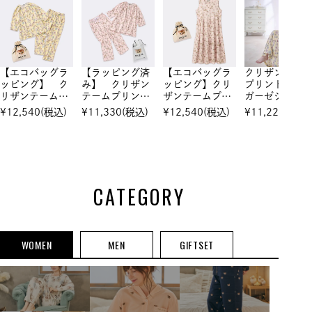
【エコバッグラ
【ラッピング済
【エコバッグラ
クリザンテー
ッピング】 ク
み】 クリザン
ッピング】クリ
プリント 二
リザンテームプ
テームプリン
ザンテームプリ
ガーゼシャー
リント 二重ガ
ト 二重ガーゼ
ント 二重ガー
ング ノース
¥
12,540
(税込)
¥
11,330
(税込)
¥
12,540
(税込)
¥
11,220
(税込)
ーゼシャーリン
シャーリング
ゼシャーリン
ーブティアー
グ 7分袖セッ
7分袖セットア
グ ノースリー
ワンピース
トアップ
ップ
ブティアードワ
ンピース
CATEGORY
WOMEN
MEN
GIFTSET