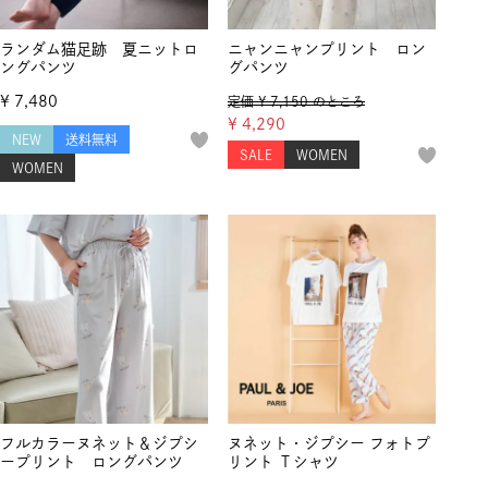
ランダム猫足跡 夏ニットロ
ニャンニャンプリント ロン
ングパンツ
グパンツ
¥
7,480
定価
¥
7,150
のところ
¥
4,290
NEW
送料無料
SALE
WOMEN
WOMEN
フルカラーヌネット＆ジプシ
ヌネット・ジプシー フォトプ
ープリント ロングパンツ
リント Ｔシャツ