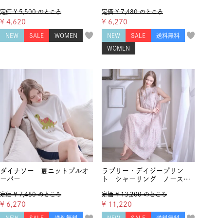
定価
¥
5,500
のところ
定価
¥
7,480
のところ
¥
4,620
¥
6,270
NEW
SALE
WOMEN
NEW
SALE
送料無料
WOMEN
ダイナソー 夏ニットプルオ
ラブリー・デイジープリン
ーバー
ト シャーリング ノースリ
ーブティアードワンピース
定価
¥
7,480
のところ
定価
¥
13,200
のところ
¥
6,270
¥
11,220
NEW
SALE
送料無料
NEW
SALE
送料無料