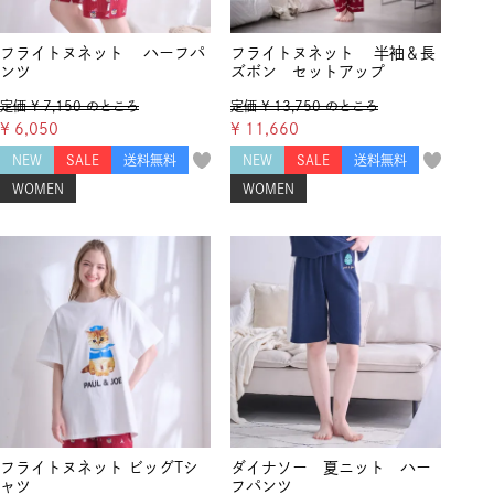
フライトヌネット ハーフパ
フライトヌネット 半袖＆長
ンツ
ズボン セットアップ
定価
¥
7,150
のところ
定価
¥
13,750
のところ
¥
6,050
¥
11,660
NEW
SALE
送料無料
NEW
SALE
送料無料
WOMEN
WOMEN
フライトヌネット ビッグTシ
ダイナソー 夏ニット ハー
ャツ
フパンツ