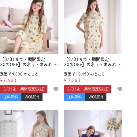
【8/31まで・期間限定
【8/31まで・期間限定
30％OFF】ヌネットまみれ 天
30％OFF】ヌネットまみれ 天
竺プリント 半袖&7分ズボン
竺プリント 半袖シャツ&ロン
定価
¥
9,900
のところ
定価
¥
10,450
のところ
セットアップ
グパンツ セットアップ
¥
6,930
¥
7,260
8/31迄・期間限定SALE
8/31迄・期間限定SALE
送料無料
WOMEN
送料無料
WOMEN