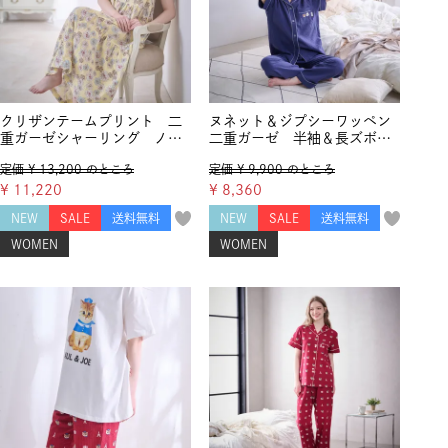
クリザンテームプリント 二
ヌネット＆ジプシーワッペン
重ガーゼシャーリング ノー
二重ガーゼ 半袖＆長ズボン
スリーブティアードワンピー
セットアップ
定価
¥
13,200
のところ
定価
¥
9,900
のところ
ス
¥
11,220
¥
8,360
NEW
SALE
送料無料
NEW
SALE
送料無料
WOMEN
WOMEN