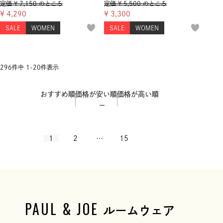
定価
¥
7,150
のところ
定価
¥
5,500
のところ
¥
4,290
¥
3,300
SALE
WOMEN
SALE
WOMEN
296
件中
1
-
20
件表示
おすすめ順
価格が安い順
価格が高い順
1
2
…
15
PAUL & JOE
ルームウェア