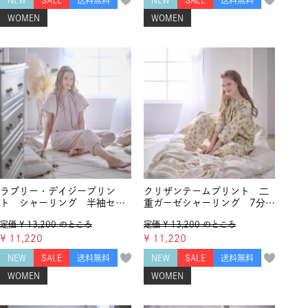
WOMEN
WOMEN
ラブリー・デイジープリン
クリザンテームプリント 二
ト シャーリング 半袖セッ
重ガーゼシャーリング 7分袖
トアップ
セットアップ
定価
¥
13,200
のところ
定価
¥
13,200
のところ
¥
11,220
¥
11,220
NEW
SALE
送料無料
NEW
SALE
送料無料
WOMEN
WOMEN