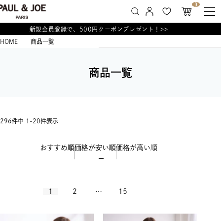
0
新規会員登録で、500円クーポンプレゼント！>>
HOME
商品一覧
商品一覧
296
件中
1
-
20
件表示
おすすめ順
価格が安い順
価格が高い順
1
2
…
15