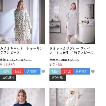
カメオキャット シャーリン
ヌネット＆ジプシー ワッペ
グワンピース
ン ミニ裏毛 半袖ワンピース
定価
¥
13,750
のところ
定価
¥
8,800
のところ
¥
11,660
¥
7,480
NEW
SALE
送料無料
NEW
SALE
送料無料
WOMEN
WOMEN