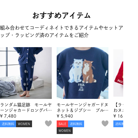
おすすめアイテム
組み合わせてコーディネイトできるアイテムやセットア
ップ・ラッピング済のアイテムをご紹介
ランダム猫足跡 モールヤ
モールヤーンジャガードヌ
【ラッピン
ーンジャカードロングパン
ネット＆ジプシー プルオ
わヌネット
ツ
ーバー
ルオーバー
¥
7,480
¥
5,940
¥
16,060
跡ジャガー
送料無料
WOMEN
SALE
送料無料
送料無料
WO
ツ セット
WOMEN