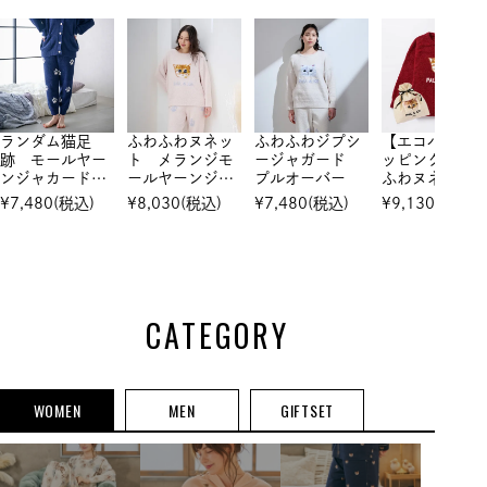
ランダム猫足
ふわふわヌネッ
ふわふわジプシ
【エコバッグ
跡 モールヤー
ト メランジモ
ージャガード
ッピング】ふ
ンジャカードロ
ールヤーンジャ
プルオーバー
ふわヌネット
ングパンツ
カード プルオ
ャガード プ
¥
7,480
(税込)
¥
8,030
(税込)
¥
7,480
(税込)
¥
9,130
(税込)
ーバー
オーバー
CATEGORY
WOMEN
MEN
GIFTSET