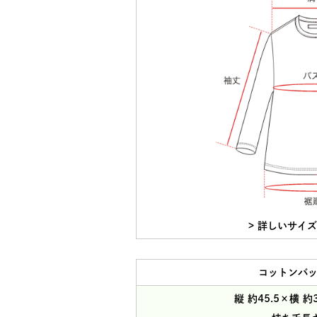
> 詳しいサイ
コットンバ
縦 約45.5×横 約