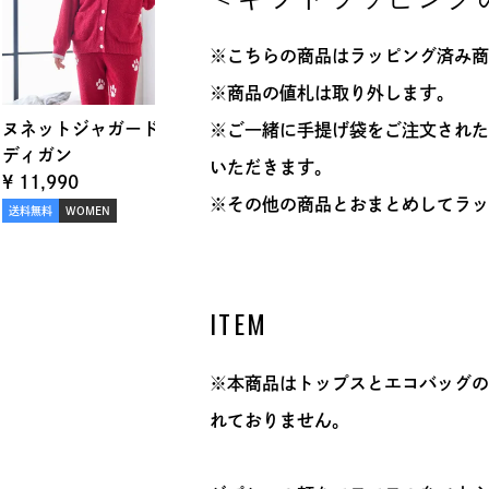
※こちらの商品はラッピング済み商
※商品の値札は取り外します。
ヌネットジャガード カー
ふわふわヌネットジャガー
ふ
※ご一緒に手提げ袋をご注文された
ディガン
ド プルオーバー
ド
いただきます。
¥
11,990
¥
7,480
¥
※その他の商品とおまとめしてラッ
送料無料
WOMEN
送料無料
WOMEN
送
ITEM
※本商品はトップスとエコバッグの
れておりません。