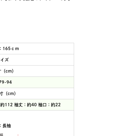
：165ｃｍ
サイズ
寸（cm）
9-94
寸（cm）
約112 袖丈：約40 袖口：約22
：長袖