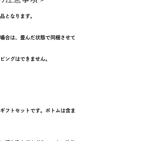
品となります。
わふわジプシージャガー
ランダム猫足跡 モールヤ
ラン
場合は、畳んだ状態で同梱させて
 プルオーバー
ーンジャカードロングパン
ーン
ツ
ト
7,480
¥
7,480
¥
7,
ピングはできません。
料無料
WOMEN
送料無料
WOMEN
送料
ギフトセットです。ボトムは含ま