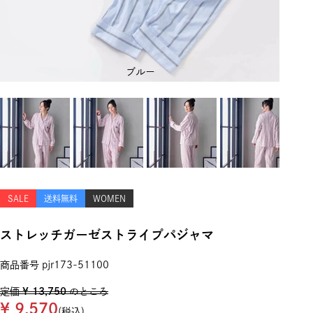
ブルー
SALE
送料無料
WOMEN
ストレッチガーゼストライプパジャマ
商品番号
pjr173-51100
定価
¥
13,750
のところ
¥
9,570
税込