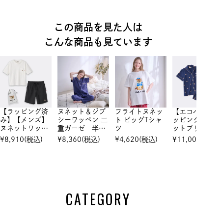
この商品を見た人は
こんな商品も見ています
【ラッピング済
ヌネット＆ジプ
フライトヌネッ
【エコバッグ
み】【メンズ】
シーワッペン 二
ト ビッグTシャ
ッピング】ヌ
ヌネットワッペ
重ガーゼ 半袖
ツ
ットプリン
ン トップス＆
＆長ズボンセッ
綿レーヨンサ
¥
8,910
(税込)
¥
8,360
(税込)
¥
4,620
(税込)
¥
11,000
(税込)
ハーフパンツ
トアップ
ン 半袖ショ
セットアップ
トパンツ セ
トアップ
CATEGORY