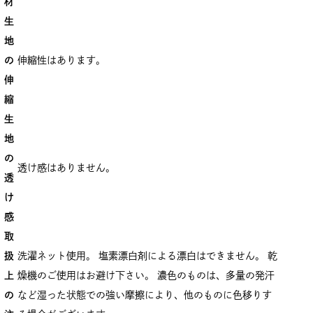
材
生
地
の
伸縮性はあります。
伸
縮
生
地
の
透け感はありません。
透
け
感
取
扱
洗濯ネット使用。 塩素漂白剤による漂白はできません。 乾
上
燥機のご使用はお避け下さい。 濃色のものは、多量の発汗
の
など湿った状態での強い摩擦により、他のものに色移りす