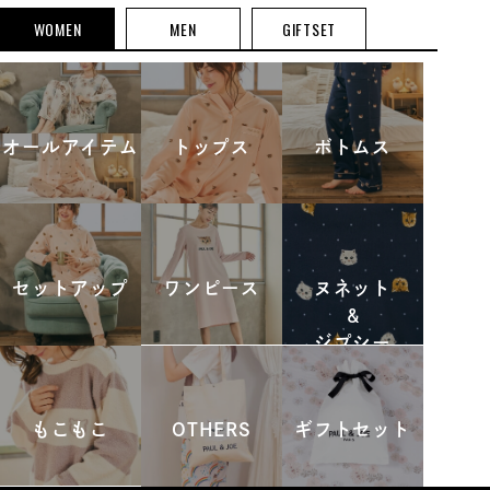
WOMEN
MEN
GIFTSET
オールアイテム
トップス
ボトムス
セットアップ
ワンピース
ヌネット
&
ジプシー
もこもこ
OTHERS
ギフトセット