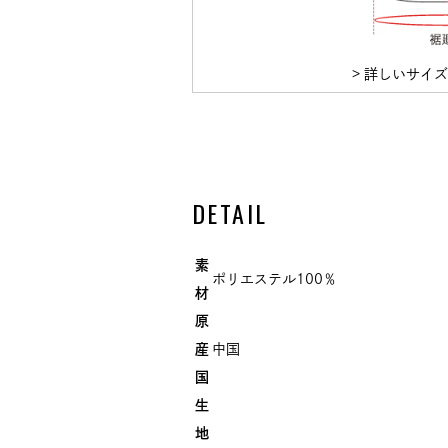
> 詳しいサイ
DETAIL
素
ポリエステル100％
材
原
産
中国
国
生
地