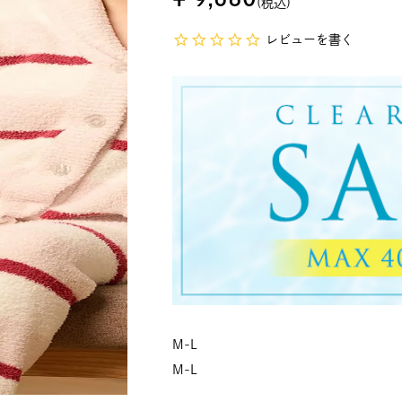
税込
レビューを書く
M-L
M-L