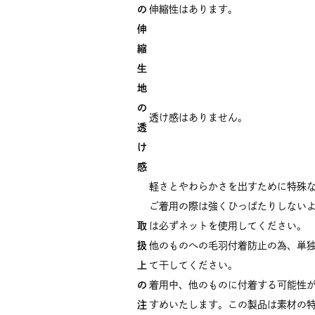
の
伸縮性はあります。
伸
縮
生
地
の
透け感はありません。
透
け
感
軽さとやわらかさを出すために特殊
ご着用の際は強くひっぱたりしない
取
は必ずネットを使用してください。
扱
他のものへの毛羽付着防止の為、単
上
て干してください。
の
着用中、他のものに付着する可能性
注
すめいたします。この製品は素材の