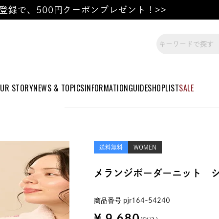
登録で、500円クーポンプレゼント！>>
UR STORY
NEWS & TOPICS
INFORMATION
GUIDE
SHOPLIST
SALE
送料無料
WOMEN
メランジボーダーニット 
商品番号
pjr164-54240
¥
9,680