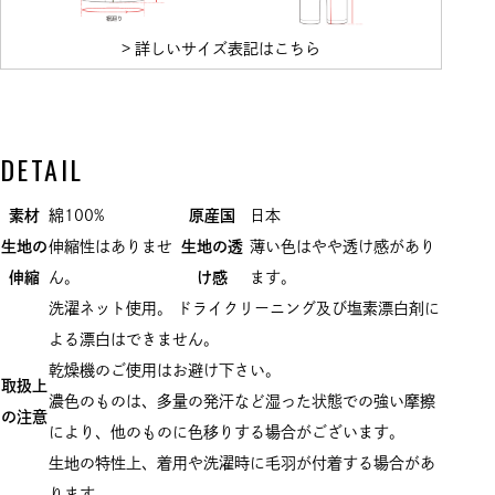
> 詳しいサイズ表記はこちら
DETAIL
素材
綿100%
原産国
日本
生地の
伸縮性はありませ
生地の透
薄い色はやや透け感があり
伸縮
ん。
け感
ます。
洗濯ネット使用。 ドライクリーニング及び塩素漂白剤に
よる漂白はできません。
乾燥機のご使用はお避け下さい。
取扱上
濃色のものは、多量の発汗など湿った状態での強い摩擦
の注意
により、他のものに色移りする場合がございます。
生地の特性上、着用や洗濯時に毛羽が付着する場合があ
ります。