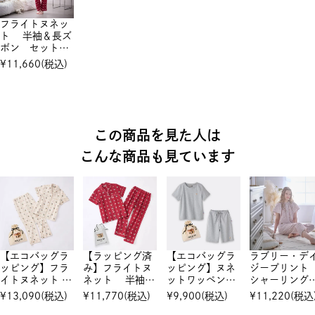
フライトヌネッ
ト 半袖＆長ズ
ボン セットア
ップ
¥
11,660
(税込)
この商品を見た人は
こんな商品も見ています
【エコバッグラ
【ラッピング済
【エコバッグラ
ラブリー・デ
ッピング】フラ
み】フライトヌ
ッピング】ヌネ
ジープリン
イトヌネット
ネット 半袖＆
ットワッペン
シャーリン
半袖＆長ズボ
長ズボン セッ
Tシャツ＆ハー
半袖セットア
¥
13,090
(税込)
¥
11,770
(税込)
¥
9,900
(税込)
¥
11,220
(税込
ン セットアッ
トアップ
フパンツ セッ
プ