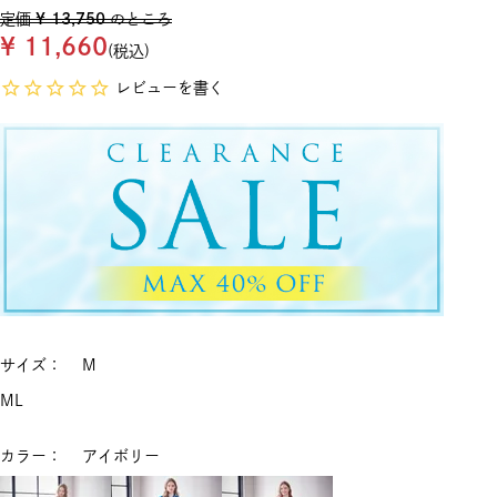
定価
¥
13,750
のところ
¥
11,660
税込
レビューを書く
サイズ
M
M
L
カラー
アイボリー