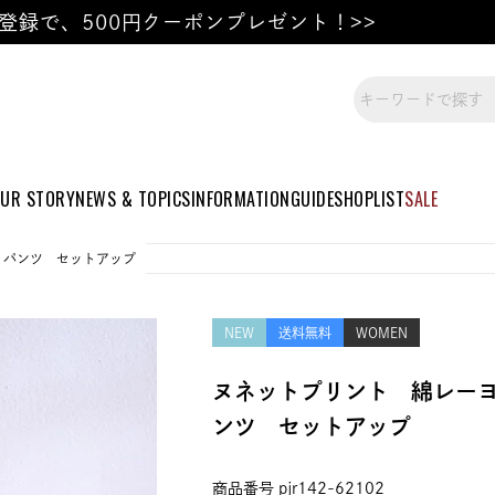
登録で、500円クーポンプレゼント！>>
UR STORY
NEWS & TOPICS
INFORMATION
GUIDE
SHOPLIST
SALE
トパンツ セットアップ
NEW
送料無料
WOMEN
ヌネットプリント 綿レー
ンツ セットアップ
商品番号
pjr142-62102