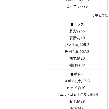
ヒップ 87-95
↓平置き実
■トップ
着丈:約65
肩幅:約40
バスト:約105.2
裾回り:約107.2
袖丈:約20
袖口:約39
■ボトム
ズボン丈:約35.3
ヒップ:約104
ウエストゴム上がり：約64
股上:約29
股下:約7