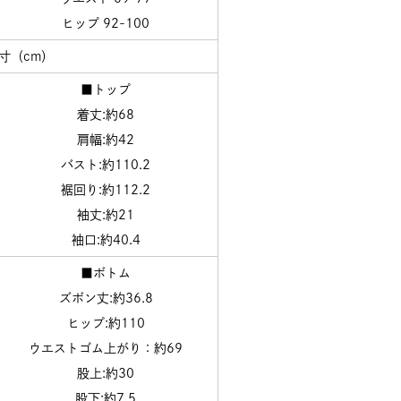
ヒップ 92-100
寸（cm）
■トップ
着丈:約68
肩幅:約42
バスト:約110.2
裾回り:約112.2
袖丈:約21
袖口:約40.4
■ボトム
ズボン丈:約36.8
ヒップ:約110
ウエストゴム上がり：約69
股上:約30
股下:約7.5