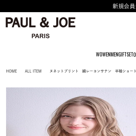
新規会員
WOWEN
MEN
GIFTSET
O
HOME
ALL ITEM
ヌネットプリント 綿レーヨンサテン 半袖ショー