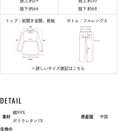
股上:約29
股上:約30
股下:約66
股下:約68
トップ：前開き全開、長袖
ボトム：フルレングス
> 詳しいサイズ表記はこちら
DETAIL
綿99%
素材
原産国
中国
ポリウレタン1%
生地の