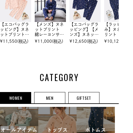
【エコバッグラ
【メンズ】ヌネ
【エコバッグラ
【ラッピング
ッピング】ヌネ
ットプリント
ッピング】【メ
み】ヌネット
ットプリント
綿レーヨンサテ
ンズ】ヌネット
リント 綿レ
綿レーヨンサテ
ン セットアッ
プリント 綿レ
ヨンサテン 
¥
11,550
(税込)
¥
11,000
(税込)
¥
12,650
(税込)
¥
10,120
(税込)
ン セットアッ
プ
ーヨンサテン
ットアップ
プ
セットアップ
CATEGORY
WOMEN
MEN
GIFTSET
オールアイテム
トップス
ボトムス