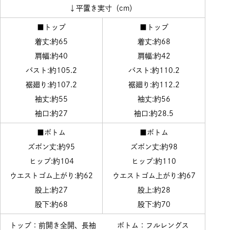
↓平置き実寸（cm）
■トップ
■トップ
着丈:約65
着丈:約68
肩幅:約40
肩幅:約42
バスト:約105.2
バスト:約110.2
裾廻り:約107.2
裾廻り:約112.2
袖丈:約55
袖丈:約56
袖口:約27
袖口:約28.5
■ボトム
■ボトム
ズボン丈:約95
ズボン丈:約98
ヒップ:約104
ヒップ:約110
ウエストゴム上がり:約62
ウエストゴム上がり:約67
股上:約27
股上:約28
股下:約68
股下:約70
トップ：前開き全開、長袖
ボトム：フルレングス