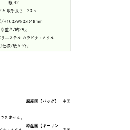
縦 42
2.5 取手長さ：20.5
/H100xW80xD48mm
◎重さ/約29g
ポリエステル カラビナ : メタル
◎仕様/紙タグ付
原産国【バッグ】
中国
はできません。
原産国【キーリン
ナ : メタル
中国