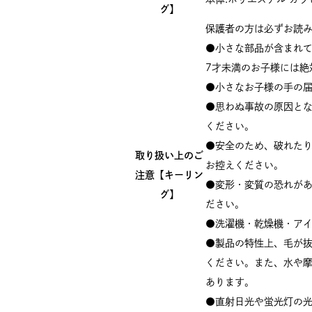
グ】
保護者の方は必ずお読
●小さな部品が含まれ
7才未満のお子様には絶
●小さなお子様の手の
●思わぬ事故の原因と
ください。
●安全のため、破れた
取り扱い上のご
お控えください。
注意【キーリン
●変形・変質の恐れが
グ】
ださい。
●洗濯機・乾燥機・ア
●製品の特性上、毛が
ください。また、水や
あります。
●直射日光や蛍光灯の