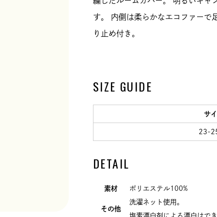
繍したルームカバー。 明るいキャ
す。 内側は柔らかなエコファーで
り止め付き。
SIZE GUIDE
サ
23-2
DETAIL
素材
ポリエステル100%
洗濯ネット使用。
その他
塩素漂白剤による漂白はで