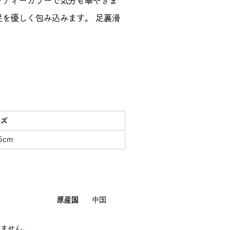
ンディーカラーで気分も華やぎま
足を優しく包み込みます。 足裏滑
イズ
5cm
原産国
中国
きません。