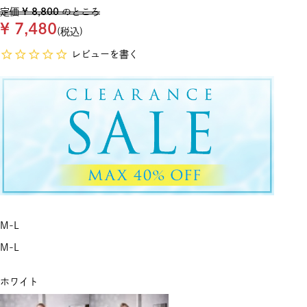
定価
¥
8,800
のところ
¥
7,480
税込
レビューを書く
M-L
M-L
ホワイト