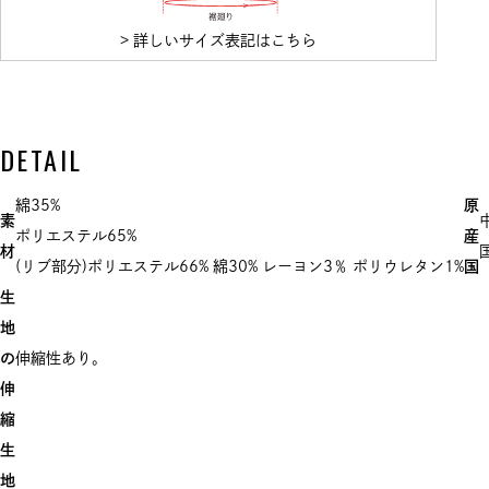
> 詳しいサイズ表記はこちら
DETAIL
綿35%
原
素
ポリエステル65%
産
材
(リブ部分)ポリエステル66% 綿30% レーヨン3％ ポリウレタン1%
国
生
地
の
伸縮性あり。
伸
縮
生
地