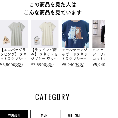
この商品を見た人は
こんな商品も見ています
【エコバッグラ
【ラッピング済
モールヤーンジ
ヌネット＆ジ
ッピング】 ヌネ
み】 ヌネット＆
ャガードヌネッ
シーワッペ
ット＆ジプシー
ジプシー ワッペ
ト＆ジプシー
コットン ロン
ワッペン ミニ
ン ミニ裏毛 半
プルオーバー
パンツ
¥
8,800
(税込)
¥
7,590
(税込)
¥
5,940
(税込)
¥
5,940
(税込)
裏毛 半袖ワンピ
袖ワンピース
ース
CATEGORY
WOMEN
MEN
GIFTSET