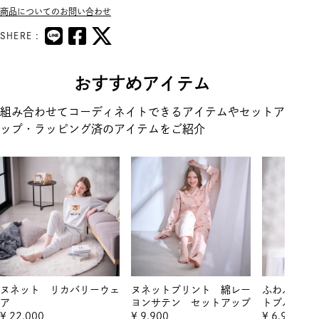
商品についてのお問い合わせ
SHERE :
おすすめアイテム
組み合わせてコーディネイトできるアイテムやセットア
ップ・ラッピング済のアイテムをご紹介
ヌネット リカバリーウェ
ヌネットプリント 綿レー
ふわふわヌ
ア
ヨンサテン セットアップ
トプルオー
¥
22,000
¥
9,900
¥
6,930