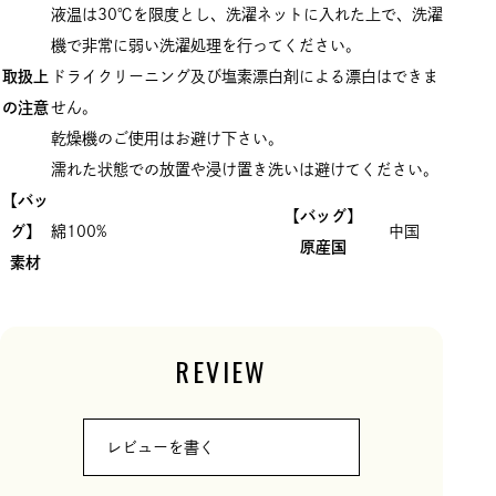
液温は30℃を限度とし、洗濯ネットに入れた上で、洗濯
機で非常に弱い洗濯処理を行ってください。
取扱上
ドライクリーニング及び塩素漂白剤による漂白はできま
の注意
せん。
乾燥機のご使用はお避け下さい。
濡れた状態での放置や浸け置き洗いは避けてください。
【バッ
【バッグ】
グ】
綿100%
中国
原産国
素材
REVIEW
レビューを書く