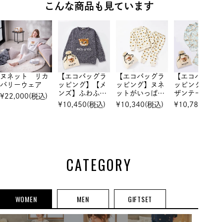
こんな商品も見ています
ヌネット リカ
【エコバッグラ
【エコバッグラ
【エコバッグ
バリーウェア
ッピング】【メ
ッピング】ヌネ
ッピング】 ク
ンズ】ふわふわ
ットがいっぱ
ザンテーム 
¥
22,000
(税込)
ヌネット メラ
い キルトプル
ムースパジャ
¥
10,450
(税込)
¥
10,340
(税込)
¥
10,780
(税込)
ンジモールヤー
オーバーパジャ
ンジャカード
マ
プルオーバー
CATEGORY
WOMEN
MEN
GIFTSET