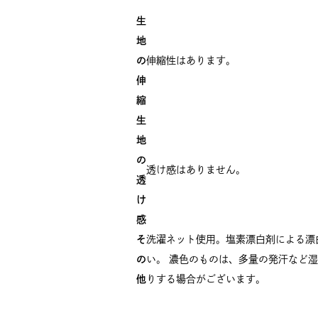
生
地
の
伸縮性はあります。
伸
縮
生
地
の
透け感はありません。
透
け
感
そ
洗濯ネット使用。塩素漂白剤による漂
の
い。 濃色のものは、多量の発汗など
他
りする場合がございます。