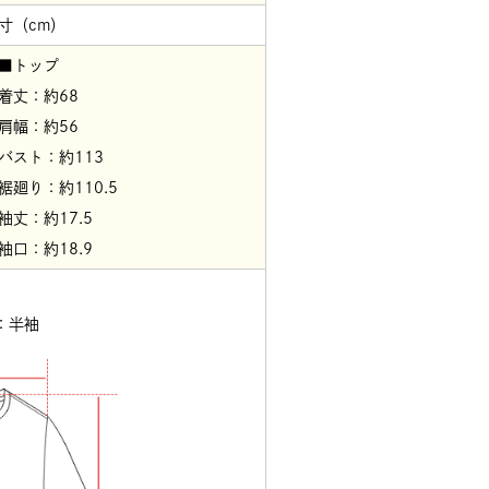
寸（cm）
■トップ
着丈：約68
肩幅：約56
バスト：約113
裾廻り：約110.5
袖丈：約17.5
袖口：約18.9
：半袖