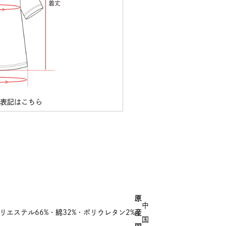
ズ表記はこちら
原
中
ポリエステル66%・綿32%・ポリウレタン2%
産
国