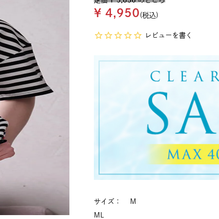
定価
¥
5,830
のところ
¥
4,950
税込
レビューを書く
サイズ
M
M
L