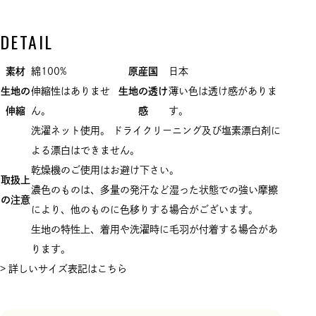
DETAIL
素材
綿100%
原産国
日本
生地の
伸縮性はありませ
生地の透け
薄い色は透け感がありま
伸縮
ん。
感
す。
洗濯ネット使用。 ドライクリーニング及び塩素漂白剤に
よる漂白はできません。
乾燥機のご使用はお避け下さい。
取扱上
濃色のものは、多量の発汗など湿った状態での強い摩擦
の注意
により、他のものに色移りする場合がございます。
生地の特性上、着用や洗濯時に毛羽が付着する場合があ
ります。
> 詳しいサイズ表記はこちら