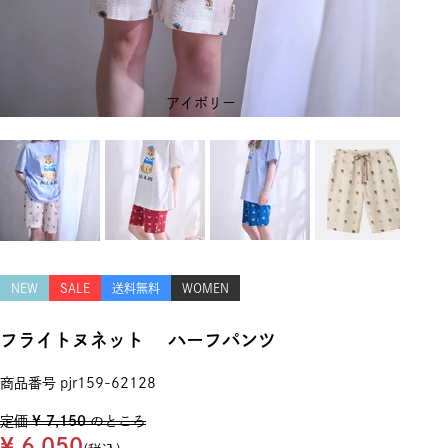
アイボリー
NEW
SALE
送料無料
WOMEN
フライトヌネット ハーフパンツ
商品番号
pjr159-62128
定価
¥
7,150
のところ
¥
6,050