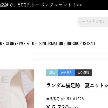
登録で、500円クーポンプレゼント！>>
UR STORY
NEWS & TOPICS
INFORMATION
GUIDE
SHOPLIST
SALE
NEW
送料無料
WOMEN
ランダム猫足跡 夏ニット
商品番号
pjr151-61228
¥
5,720