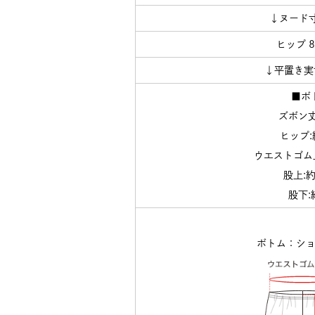
↓ヌード
ヒップ 8
↓平置き実
■ボ
ズボン丈
ヒップ:
ウエストゴム
股上:約
股下:
ボトム：シ