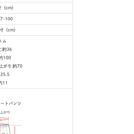
寸（cm）
7-100
寸（cm）
トム
:約36
約100
上がり:約70
25.5
約11
ョートパンツ