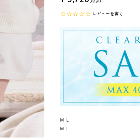
税込
レビューを書く
M-L
M-L