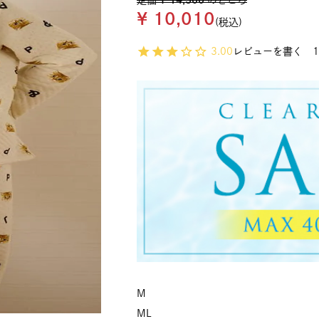
定価
¥
14,300
のところ
¥
10,010
税込
3.00
レビューを書く
M
M
L