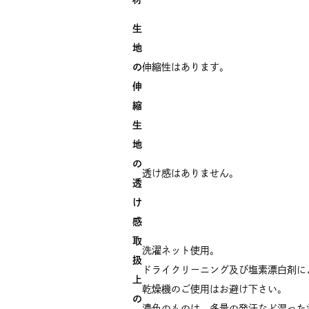
生
地
の
伸縮性はあります。
伸
縮
生
地
の
透け感はありません。
透
け
感
取
洗濯ネット使用。
扱
ドライクリーニング及び塩素漂白剤に
上
乾燥機のご使用はお避け下さい。
の
濃色のものは、多量の発汗など湿った