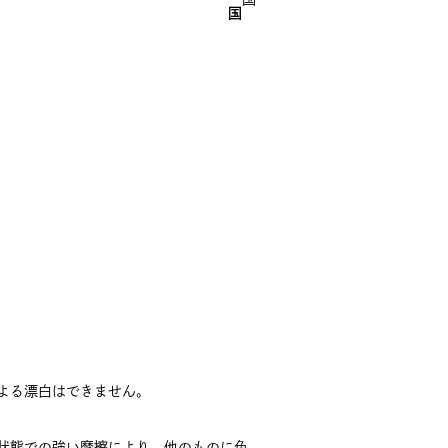
国
よる漂白はできません。
状態での強い摩擦により、他のものに色