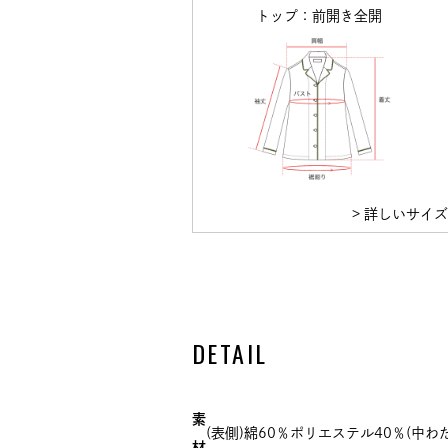
トップ：前開き全開
> 詳しいサイ
DETAIL
素
(表側)綿60％ポリエステル40％(中わた
材