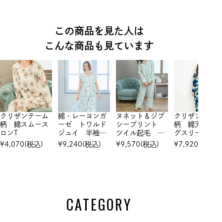
この商品を見た人は
こんな商品も見ています
クリザンテーム
綿・レーヨンガ
ヌネット＆ジプ
クリザンテー
柄 綿スムース
ーゼ トワルド
シープリント
柄 綿天竺 ロン
ロンT
ジュイ 半袖ワ
ツイル起毛 パ
グスリーブ セ
ンピース
ジャマ
トアップ
¥
4,070
(税込)
¥
9,240
(税込)
¥
9,570
(税込)
¥
7,920
(税込)
CATEGORY