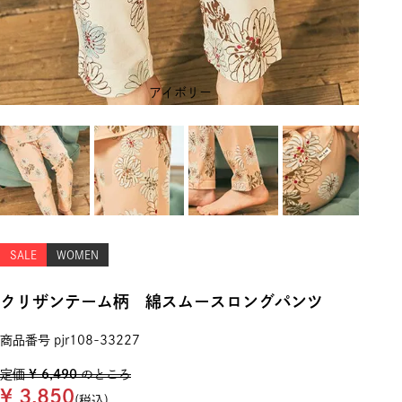
アイボリー
SALE
WOMEN
クリザンテーム柄 綿スムースロングパンツ
商品番号
pjr108-33227
定価
¥
6,490
のところ
¥
3,850
税込