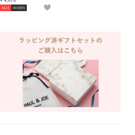
¥
4,070
SALE
WOMEN