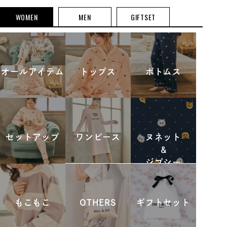
WOMEN
MEN
GIFTSET
オールアイテム
トップス
ボトムス
セットアップ
ワンピース
ヌネット
&
ジプシー
もこもこ
OTHERS
ギフトセット