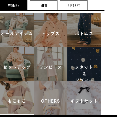
WOMEN
MEN
GIFTSET
オールアイテム
トップス
ボトムス
セットアップ
ワンピース
ヌネット
&
ジプシー
もこもこ
OTHERS
ギフトセット