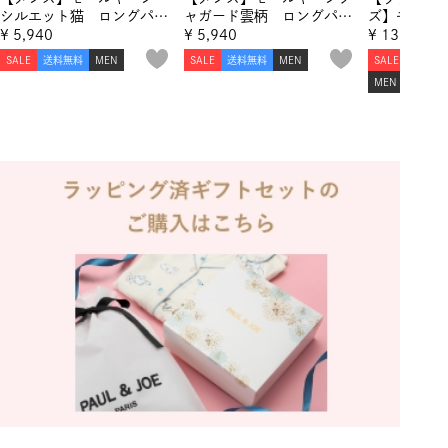
シルエット猫 ロングパン
ャガード雲柄 ロングパン
ズ】モール
ツ
ツ
ット猫 プ
¥
5,940
¥
5,940
¥
13,530
ールヤーン
SALE
送料無料
MEN
SALE
送料無料
MEN
SALE
送料無
猫 ロング
MEN