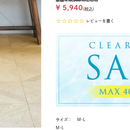
定価
¥
8,580
のところ
¥
5,940
税込
レビューを書く
サイズ
M-L
M-L