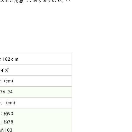
スもご用意しておりますので、ペ
：182ｃｍ
サイズ
寸（cm）
6-94
寸（cm）
：約90
：約78
約103