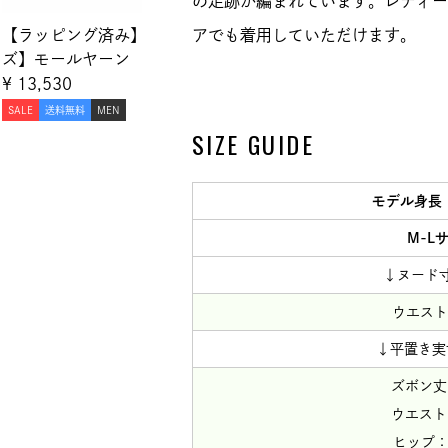
の足跡が編まれています。レディー
【ラッピング済み】【メン
【メンズ】ブロックチェッ
アでも着用していただけます。
ズ】モールヤーン シルエ
ク モールヤーンジャカー
ット猫 プルオーバー＆モ
ドロングパンツ
¥
13,530
¥
5,170
ールヤーン シルエット
SALE
送料無料
MEN
SALE
MEN
猫 ロングパンツ
SIZE GUIDE
モデル身長
M-L
↓ヌード
ウエスト7
↓平置き実
ズボン丈
ウエスト
ヒップ：