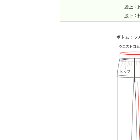
股上：約
股下：約
ボトム：フ