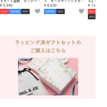
ャガード雲柄 ロングパン
ト モールヤーンジャカー
ズ】モール
ツ
ドクルーネックプルオーバ
ドヌネット
¥
5,940
¥
8,030
¥
13,090
ー
ルオーバー
SALE
送料無料
MEN
送料無料
MEN
SALE
送料無
ジャガード
MEN
ンツ