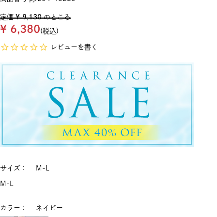
定価
¥
9,130
のところ
¥
6,380
税込
レビューを書く
サイズ
M-L
M-L
カラー
ネイビー