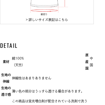
> 詳しいサイズ表記はこちら
DETAIL
原
綿100%
中
素材
産
（天竺)
国
国
生地の
伸縮性はあまりありません
伸縮
生地の
薄い色の部分はうっすら透ける場合があります。
透け感
この商品は蛍光増白剤が配合されている洗剤で洗う