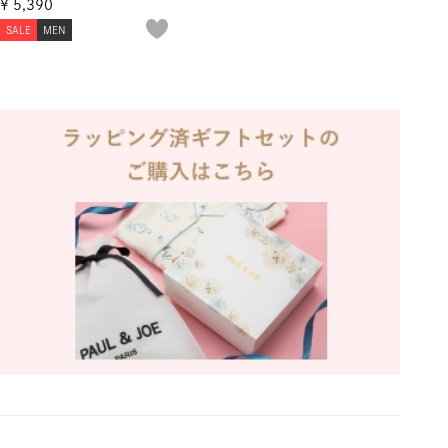
¥
5,390
SALE
MEN