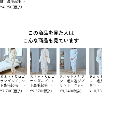
繍 裏毛起毛
トップス
¥
4,950
(税込)
この商品を見た人は
こんな商品も見ています
ヌネット＆ロゴ
ヌネット＆ロゴ
ヌネット＆ジプ
ヌネット＆ジ
ランダムプリン
ランダムプリン
シー毛糸遊びプ
シー毛糸遊び
ト裏毛起毛 セ
ト裏毛起毛 セ
リント ニット
リント ニッ
ットアップ
ットアップ
キルト セット
キルト セッ
¥
7,700
(税込)
¥
9,570
(税込)
¥
9,240
(税込)
¥
10,780
(税込)
アップ
アップ