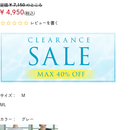
定価
¥
7,150
のところ
¥
4,950
税込
レビューを書く
サイズ
M
M
L
カラー
グレー