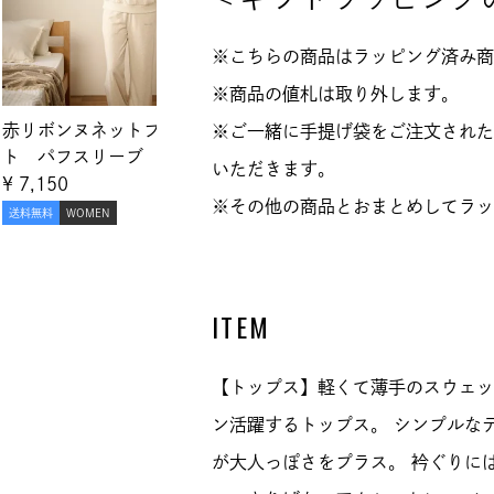
※こちらの商品はラッピング済み商
※商品の値札は取り外します。
赤リボンヌネットプリン
ＰＡＵＬ＆ＪＯＥ ロゴ ス
※ご一緒に手提げ袋をご注文された
ト パフスリーブ スウェ
ウェットパンツ
いただきます。
ットトップス
¥
7,150
¥
7,150
※その他の商品とおまとめしてラッ
送料無料
WOMEN
送料無料
WOMEN
ITEM
【トップス】軽くて薄手のスウェッ
ン活躍するトップス。 シンプルな
が大人っぽさをプラス。 衿ぐりに