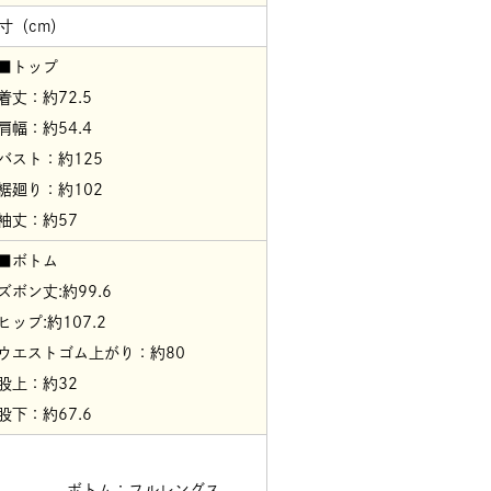
寸（cm）
■トップ
着丈：約72.5
肩幅：約54.4
バスト：約125
裾廻り：約102
袖丈：約57
■ボトム
ズボン丈:約99.6
ヒップ:約107.2
ウエストゴム上がり：約80
股上：約32
股下：約67.6
ボトム：フルレングス