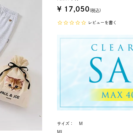
¥
17,050
税込
レビューを書く
サイズ
M
M
L