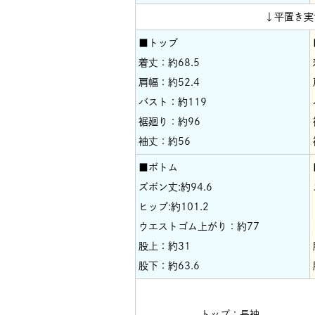
↓平置き実
■トップ
着丈：約68.5
肩幅：約52.4
バスト：約119
裾廻り：約96
袖丈：約56
■ボトム
ズボン丈:約94.6
ヒップ:約101.2
ウエストゴム上がり：約77
股上：約31
股下：約63.6
トップ：長袖