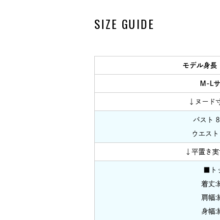
SIZE GUIDE
モデル身長
M-L
↓ヌード
バスト 8
ウエスト 
↓平置き実
■ト
着丈:
肩幅:
身幅: