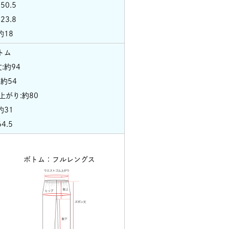
50.5
23.8
約18
トム
:約94
約54
上がり:約80
約31
4.5
ボトム：フルレングス