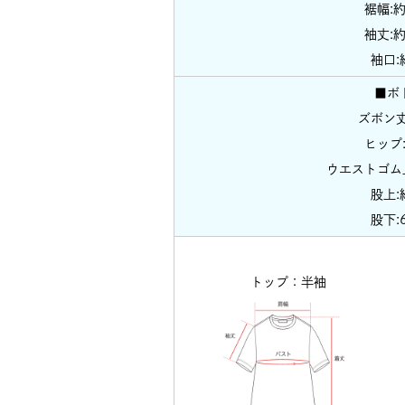
裾幅:約
袖丈:約
袖口:
■ボ
ズボン丈
ヒップ:
ウエストゴム
股上:
股下:6
トップ：半袖