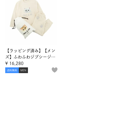
【ラッピング済み】【メン
ズ】ふわふわジプシージャ
ガード プルオーバー＆ラ
¥
16,280
ンダム猫足跡ジャガード
送料無料
MEN
ロングパンツ セットアッ
プ