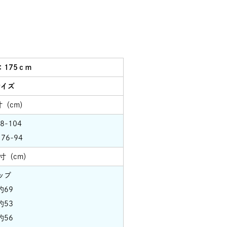
：175ｃｍ
サイズ
寸（cm）
8-104
76-94
寸（cm）
ップ
約69
約53
約56