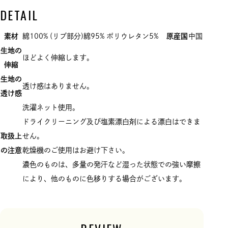
DETAIL
素材
綿100% (リブ部分)綿95% ポリウレタン5%
原産国
中国
生地の
ほどよく伸縮します。
伸縮
生地の
透け感はありません。
透け感
洗濯ネット使用。
ドライクリーニング及び塩素漂白剤による漂白はできま
取扱上
せん。
の注意
乾燥機のご使用はお避け下さい。
濃色のものは、多量の発汗など湿った状態での強い摩擦
により、他のものに色移りする場合がございます。