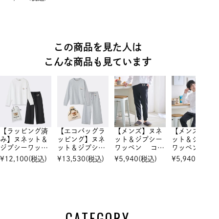
コットンロング
Tシャツ ＆ ロン
グパンツ セッ
トアップ
この商品を見た人は
こんな商品も見ています
【ラッピング済
【エコバッグラ
【メンズ】ヌネ
【メンズ】ヌ
み】ヌネット＆
ッピング】ヌネ
ット＆ジプシー
ット＆ジプシ
ジプシーワッペ
ット＆ジプシー
ワッペン コッ
ワッペン コ
ン コットンロ
ワッペン コッ
トン ロングパン
トンロングTシ
¥
12,100
(税込)
¥
13,530
(税込)
¥
5,940
(税込)
¥
5,940
(税込)
ングTシャツ ＆
トンロングTシ
ツ
ャツ
ロングパンツ
ャツ ＆ ロング
セットアップ
パンツ セット
アップ
CATEGORY