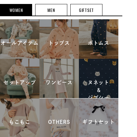
WOMEN
MEN
GIFTSET
オールアイテム
トップス
ボトムス
セットアップ
ワンピース
ヌネット
&
ジプシー
もこもこ
OTHERS
ギフトセット