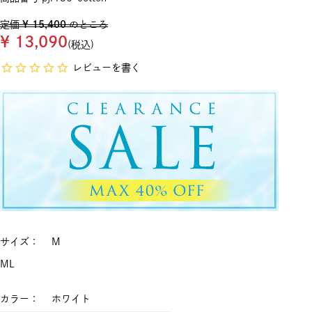
定価
¥
15,400
のところ
¥
13,090
税込
レビューを書く
サイズ
M
M
L
カラー
ホワイト