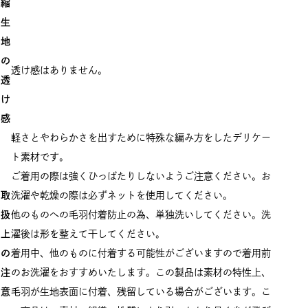
縮
生
地
の
透け感はありません。
透
け
感
軽さとやわらかさを出すために特殊な編み方をしたデリケー
ト素材です。
ご着用の際は強くひっぱたりしないようご注意ください。お
取
洗濯や乾燥の際は必ずネットを使用してください。
扱
他のものへの毛羽付着防止の為、単独洗いしてください。洗
上
濯後は形を整えて干してください。
の
着用中、他のものに付着する可能性がございますので着用前
注
のお洗濯をおすすめいたします。この製品は素材の特性上、
意
毛羽が生地表面に付着、残留している場合がございます。こ