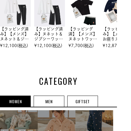
【ラッピング済
【ラッピング済
【ラッピング
【ラッピング
み】【メンズ】
み】ヌネット＆
済】【メンズ】
み】【メンズ
ヌネット＆ジプ
ジプシーワッペ
ヌネットワッペ
お座りヌネッ
シーワッペン
ン コットンロ
ン Tシャツ
柄 モコモコ
¥
12,100
(税込)
¥
12,100
(税込)
¥
7,700
(税込)
¥
12,870
(税込)
コットンロング
ングTシャツ ＆
＆ お座りヌネ
ャガード プ
Tシャツ ＆ ロン
ロングパンツ
ット刺繍 ボク
オーバー＆モ
グパンツ セッ
セットアップ
サーパンツ
モコジャガー
トアップ
ド ロングパ
ツ
CATEGORY
WOMEN
MEN
GIFTSET