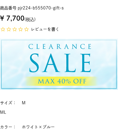
商品番号
pjr224-b555070-gift-s
¥
7,700
税込
レビューを書く
サイズ
M
M
L
カラー
ホワイト×ブルー