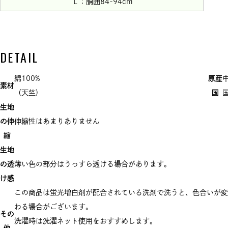
Ｌ：胴囲84-94cm
DETAIL
綿100%
原産
素材
（天竺)
国
生地
の伸
伸縮性はあまりありません
縮
生地
の透
薄い色の部分はうっすら透ける場合があります。
け感
この商品は蛍光増白剤が配合されている洗剤で洗うと、色合いが変
わる場合がございます。
その
洗濯時は洗濯ネット使用をおすすめします。
他