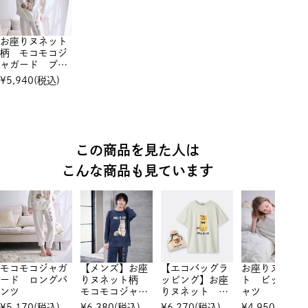
お座りヌネット
柄 モコモコジ
ャガード プル
オーバー
¥
5,940
(税込)
この商品を見た人は
こんな商品も見ています
モコモコジャガ
【メンズ】お座
【エコバッグラ
お座りヌネッ
ード ロングパ
りヌネット柄
ッピング】お座
ト ビックTシ
ンツ
モコモコジャガ
りヌネット ビ
ャツ
ード プルオー
ックTシャツ
¥
5,170
(税込)
¥
6,380
(税込)
¥
6,270
(税込)
¥
4,950
(税込)