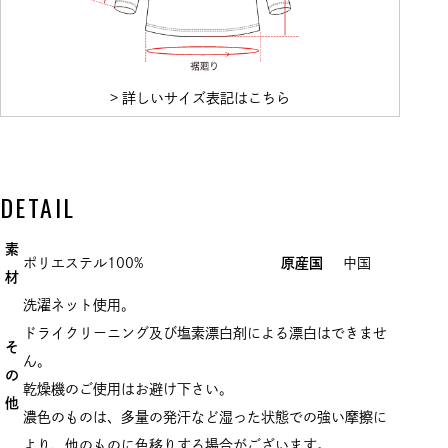
> 詳しいサイズ表記はこちら
DETAIL
素
ポリエステル100%
原産国
中国
材
洗濯ネット使用。
ドライクリーニング及び塩素漂白剤による漂白はできませ
そ
ん。
の
乾燥機のご使用はお避け下さい。
他
濃色のものは、多量の発汗など湿った状態での強い摩擦に
より、他のものに色移りする場合がございます。