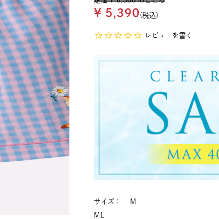
定価
¥
6,380
のところ
¥
5,390
税込
レビューを書く
サイズ
M
M
L