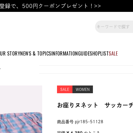
登録で、500円クーポンプレゼント！>>
UR STORY
NEWS & TOPICS
INFORMATION
GUIDE
SHOPLIST
SALE
ツ
SALE
WOMEN
お座りヌネット サッカー
商品番号
pjr185-51128