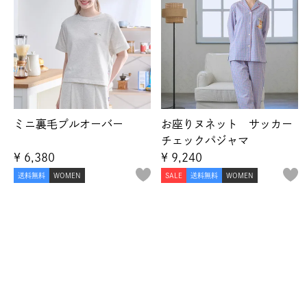
ミニ裏毛プルオーバー
お座りヌネット サッカー
チェックパジャマ
¥
6,380
¥
9,240
送料無料
WOMEN
SALE
送料無料
WOMEN