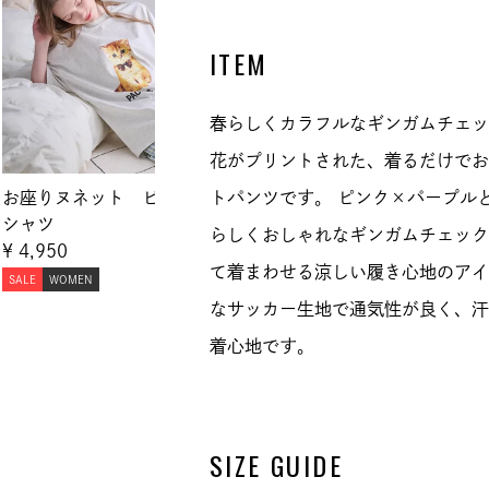
ITEM
春らしくカラフルなギンガムチェッ
花がプリントされた、着るだけでお
お座りヌネット ビックT
トパンツです。 ピンク×パープル
シャツ
らしくおしゃれなギンガムチェック
¥
4,950
て着まわせる涼しい履き心地のアイ
SALE
WOMEN
なサッカー生地で通気性が良く、汗
着心地です。
SIZE GUIDE