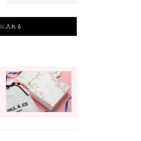
須)
トに入れる