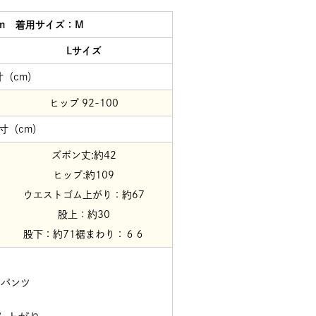
ｃｍ 着用サイズ：M
Lサイズ
寸（cm）
ヒップ 92-100
寸（cm）
ズボン丈:約42
ヒップ:約109
ウエストゴム上がり：約67
股上：約30
股下：約71裾まわり：６６
トパンツ