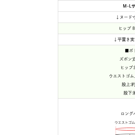
Ｍ-L
↓ヌード
ヒップ 8
↓平置き実
■ボ
ズボン丈
ヒップ:
ウエストゴム
股上:約
股下:
ロング