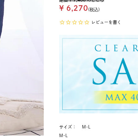
定価
¥
7,480
のところ
¥
6,270
税込
レビューを書く
サイズ
M-L
M-L