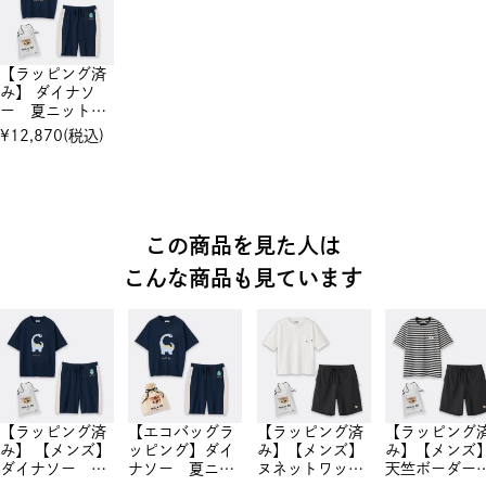
【ラッピング済
み】 ダイナソ
ー 夏ニット
プルオーバー&
¥
12,870
(税込)
ハーフパンツ
セットアップ
この商品を見た人は
こんな商品も見ています
【ラッピング済
【エコバッグラ
【ラッピング済
【ラッピング
み】 【メンズ】
ッピング】ダイ
み】【メンズ】
み】【メンズ
ダイナソー 夏
ナソー 夏ニッ
ヌネットワッペ
天竺ボーダ