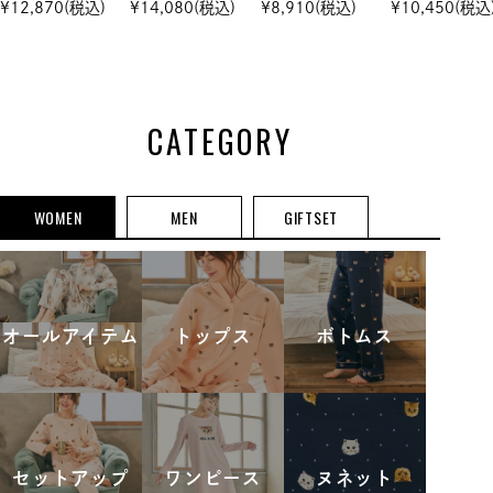
ニット プルオ
ト プルオーバ
ン トップス＆
トップス＆ハ
¥
12,870
(税込)
¥
14,080
(税込)
¥
8,910
(税込)
¥
10,450
(税込
ーバー&ハーフ
ー &ハーフパン
ハーフパンツ
フパンツ セ
パンツ セット
ツ セットアップ
セットアップ
トアップ
アップ
CATEGORY
WOMEN
MEN
GIFTSET
オールアイテム
トップス
ボトムス
セットアップ
ワンピース
ヌネット