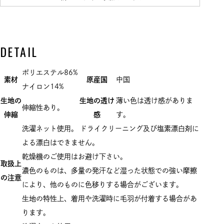
DETAIL
ポリエステル86%
素材
原産国
中国
ナイロン14%
生地の
生地の透け
薄い色は透け感がありま
伸縮性あり。
伸縮
感
す。
洗濯ネット使用。 ドライクリーニング及び塩素漂白剤に
よる漂白はできません。
乾燥機のご使用はお避け下さい。
取扱上
濃色のものは、多量の発汗など湿った状態での強い摩擦
の注意
により、他のものに色移りする場合がございます。
生地の特性上、着用や洗濯時に毛羽が付着する場合があ
ります。