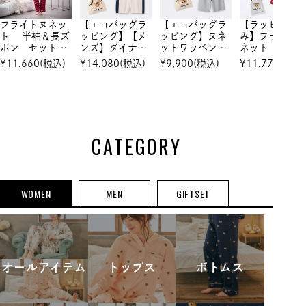
フライトヌネッ
【エコバッグラ
【エコバッグラ
【ラッピング
ト 半袖＆長ズ
ッピング】【メ
ッピング】ヌネ
み】フライト
ボン セットア
ンズ】ダイナソ
ットワッペン
ネット 半袖＆
ップ
ー 夏ニット
Tシャツ＆ハー
長ズボン セ
¥
11,660
(税込)
¥
14,080
(税込)
¥
9,900
(税込)
¥
11,770
(税込)
プルオーバー &
フパンツ セッ
トアップ
ハーフパンツ セ
トアップ
ットアップ
CATEGORY
WOMEN
MEN
GIFTSET
オールアイテム
トップス
ボトムス