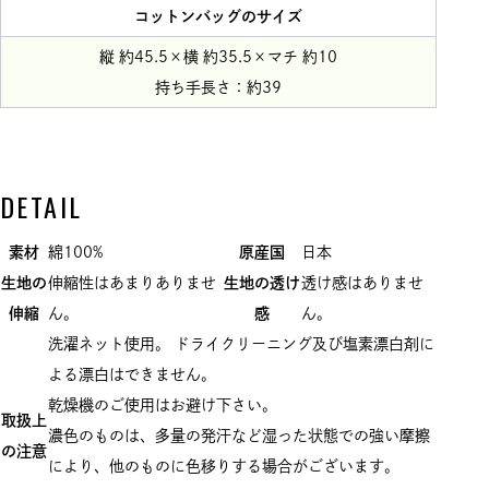
コットンバッグのサイズ
縦 約45.5×横 約35.5×マチ 約10
持ち手長さ：約39
DETAIL
素材
綿100%
原産国
日本
生地の
伸縮性はあまりありませ
生地の透け
透け感はありませ
伸縮
ん。
感
ん。
洗濯ネット使用。 ドライクリーニング及び塩素漂白剤に
よる漂白はできません。
乾燥機のご使用はお避け下さい。
取扱上
濃色のものは、多量の発汗など湿った状態での強い摩擦
の注意
により、他のものに色移りする場合がございます。