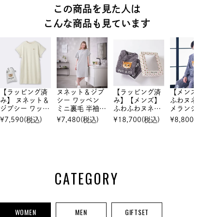
この商品を見た人は
こんな商品も見ています
【ラッピング済
ヌネット＆ジプ
【ラッピング済
【メンズ】ふ
み】 ヌネット＆
シー ワッペン
み】【メンズ】
ふわヌネッ
ジプシー ワッペ
ミニ裏毛 半袖ワ
ふわふわヌネッ
メランジモー
ン ミニ裏毛 半
ンピース
ト メランジモ
ヤーンジャカ
¥
7,590
(税込)
¥
7,480
(税込)
¥
18,700
(税込)
¥
8,800
(税込)
袖ワンピース
ールヤーンジャ
ド プルオー
カード セット
ー
アップ
CATEGORY
WOMEN
MEN
GIFTSET