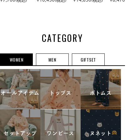
ットトップス
フパンツ セッ
レアパンツ
ツ セットア
トアップ
プ
CATEGORY
WOMEN
MEN
GIFTSET
オールアイテム
トップス
ボトムス
セットアップ
ワンピース
ヌネット