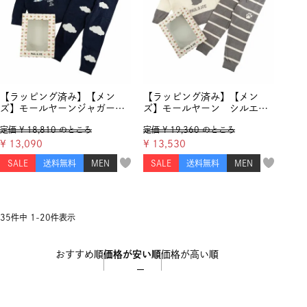
【ラッピング済み】【メン
【ラッピング済み】【メン
ズ】モールヤーンジャガード
ズ】モールヤーン シルエッ
ヌネット＆ジプシー プルオ
ト猫 プルオーバー＆モール
定価
¥
18,810
のところ
定価
¥
19,360
のところ
ーバー＆モールヤーンジャガ
ヤーン シルエット猫 ロン
ード雲柄 ロングパンツ
グパンツ
¥
13,090
¥
13,530
SALE
送料無料
MEN
SALE
送料無料
MEN
35
件中
1
-
20
件表示
おすすめ順
価格が安い順
価格が高い順