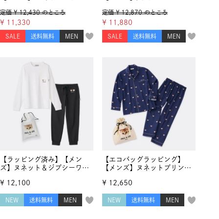
ン トップス＆天竺ボーダー
ップス＆ハーフパンツ
定価
¥
12,430
のところ
定価
¥
12,870
のところ
ハーフパンツ
¥
11,330
¥
11,880
SALE
送料無料
MEN
SALE
送料無料
MEN
【ラッピング済み】【メン
【エコバッグラッピング】
ズ】ヌネット＆ジプシーワッ
【メンズ】ヌネットプリン
ペン コットンロングTシャツ
ト 綿レーヨンサテン セッ
¥
12,100
¥
12,650
＆ ロングパンツ セットアッ
トアップ
プ
NEW
送料無料
MEN
NEW
送料無料
MEN