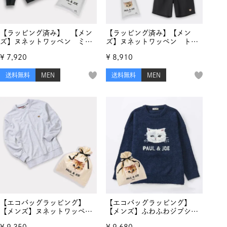
【ラッピング済み】 【メン
【ラッピング済み】【メン
ズ】ヌネットワッペン ミニ
ズ】ヌネットワッペン トッ
裏毛プルオーバー スウェッ
プス＆ハーフパンツ セット
¥
7,920
¥
8,910
トトップス
アップ
送料無料
MEN
送料無料
MEN
【エコバッグラッピング】
【エコバッグラッピング】
【メンズ】ヌネットワッペ
【メンズ】ふわふわジプシー
ン ミニ裏毛プルオーバー
ジャガード プルオーバー