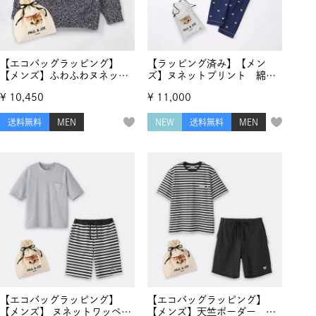
【エコバッグラッピング】
【ラッピング済み】【メン
【メンズ】ふわふわヌネッ
ズ】ヌネットプリント 綿レ
ト メランジモールヤーンジ
ーヨンサテン セットアップ
¥
10,450
¥
11,000
ャカード プルオーバー
送料無料
MEN
NEW
送料無料
MEN
【エコバッグラッピング】
【エコバッグラッピング】
【メンズ】 ヌネットワッペ
【メンズ】天竺ボーダー ト