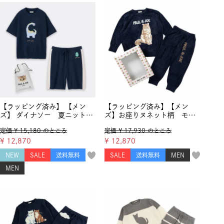
【ラッピング済み】 【メン
【ラッピング済み】【メン
ズ】 ダイナソー 夏ニット
ズ】お座りヌネット柄 モコ
プルオーバー&ハーフパン
モコジャガード プルオーバ
定価
¥
15,180
のところ
定価
¥
17,930
のところ
ツ セットアップ
ー＆モコモコジャガード ロ
ングパンツ
¥
12,870
¥
12,870
NEW
SALE
送料無料
SALE
送料無料
MEN
MEN