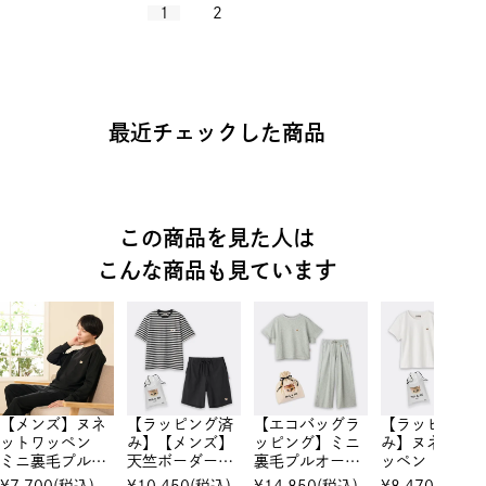
1
2
最近チェックした商品
この商品を見た人は
こんな商品も見ています
【メンズ】ヌネ
【ラッピング済
【エコバッグラ
【ラッピング
ットワッペン
み】【メンズ】
ッピング】ミニ
み】ヌネット
ミニ裏毛プルオ
天竺ボーダー
裏毛プルオーバ
ッペン Tシャ
ーバー スウェ
トップス＆ハー
ー＆ミニ裏毛フ
ツ＆ハーフパ
¥
7,700
(税込)
¥
10,450
(税込)
¥
14,850
(税込)
¥
8,470
(税込)