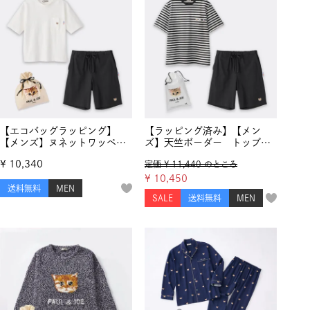
【エコバッグラッピング】
【ラッピング済み】【メン
【メンズ】ヌネットワッペ
ズ】天竺ボーダー トップス
ン Tシャツメンズ＆ハーフパ
＆ハーフパンツ セットアッ
¥
10,340
定価
¥
11,440
のところ
ンツ
プ
¥
10,450
送料無料
MEN
SALE
送料無料
MEN