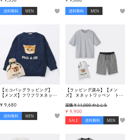
¥
9,350
¥
9,680
スウェットトップス
送料無料
MEN
送料無料
MEN
【エコバッグラッピング】
【ラッピング済み】【メン
【メンズ】フワフワヌネッ
ズ】 ヌネットワッペン トッ
ト モールヤーンジャカード
プス＆天竺ボーダーハーフパ
¥
9,680
定価
¥
11,000
のところ
クルーネックプルオーバー
ンツ セットアップ
¥
9,900
送料無料
MEN
SALE
送料無料
MEN