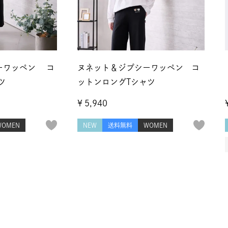
ーワッペン コ
ヌネット＆ジプシーワッペン コ
ツ
ットンロングTシャツ
¥
5,940
WOMEN
NEW
送料無料
WOMEN