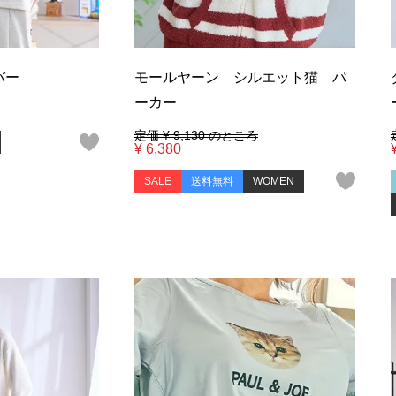
バー
モールヤーン シルエット猫 パ
ーカー
定価
¥
9,130
のところ
¥
6,380
SALE
送料無料
WOMEN