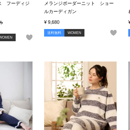
ス フーディジ
メランジボーダーニット ショー
ルカーディガン
¥
9,680
ろ
送料無料
WOMEN
WOMEN