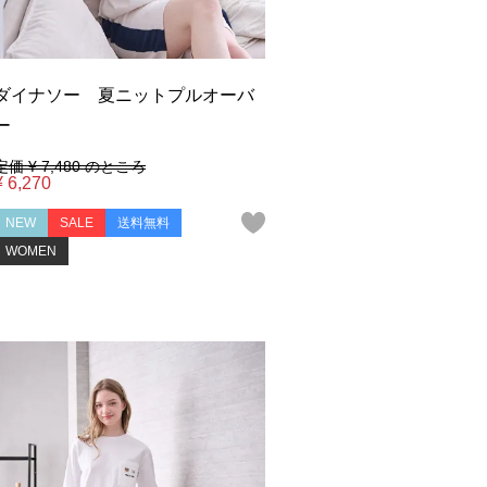
ダイナソー 夏ニットプルオーバ
ー
定価
¥
7,480
のところ
¥
6,270
NEW
SALE
送料無料
WOMEN