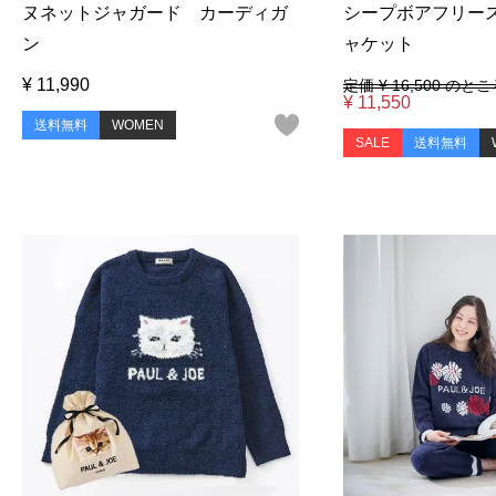
ヌネットジャガード カーディガ
シープボアフリー
ン
ャケット
¥
11,990
定価
¥
16,500
のとこ
¥
11,550
送料無料
WOMEN
SALE
送料無料