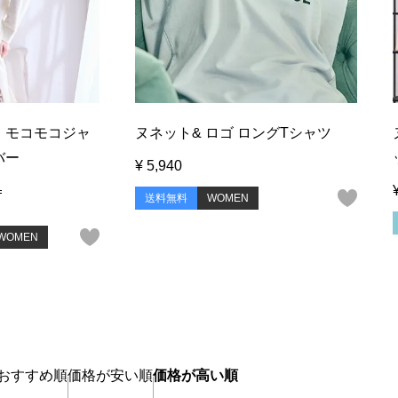
 モコモコジャ
ヌネット& ロゴ ロングTシャツ
バー
¥
5,940
ろ
送料無料
WOMEN
WOMEN
おすすめ順
価格が安い順
価格が高い順