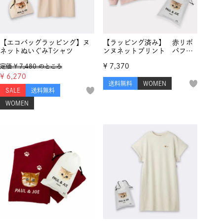
【エコバッグラッピング】ヌ
【ラッピング済み】 赤リボ
ネットぬいぐみTシャツ
ンヌネットプリント パフス
リーブ スウェットトップス
¥
7,370
定価
¥
7,480
のところ
¥
6,270
送料無料
WOMEN
SALE
送料無料
WOMEN