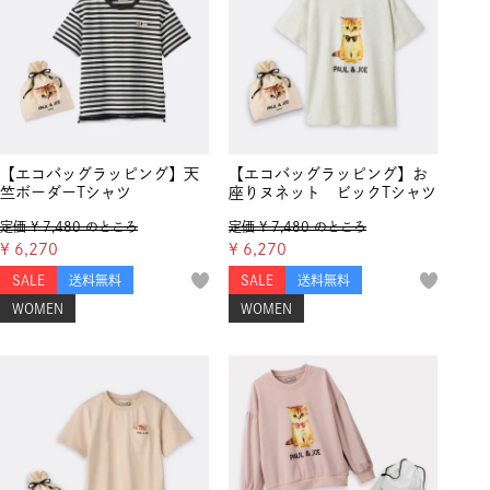
【エコバッグラッピング】天
【エコバッグラッピング】お
竺ボーダーTシャツ
座りヌネット ビックTシャツ
定価
¥
7,480
のところ
定価
¥
7,480
のところ
¥
6,270
¥
6,270
SALE
送料無料
SALE
送料無料
WOMEN
WOMEN