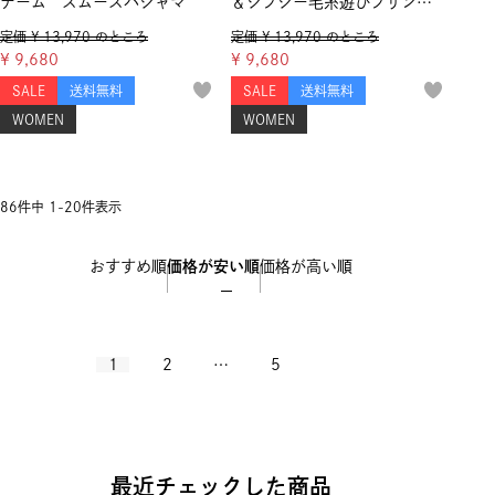
テーム スムースパジャマ
＆ジプシー毛糸遊びプリン
ト ツイル起毛 パジャマ
定価
¥
13,970
のところ
定価
¥
13,970
のところ
¥
9,680
¥
9,680
SALE
送料無料
SALE
送料無料
WOMEN
WOMEN
86
件中
1
-
20
件表示
おすすめ順
価格が安い順
価格が高い順
1
2
…
5
最近チェックした商品