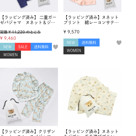
【ラッピング済み】 二重ガー
【ラッピング済み】ヌネット
ゼパジャマ ヌネット＆ジプ
プリント 綿レーヨンサテ
シーワッペン
ン 半袖ショートパンツ セ
¥
9,570
定価
¥
11,220
のところ
ットアップ
¥
9,460
NEW
送料無料
NEW
SALE
送料無料
WOMEN
WOMEN
【ラッピング済み】クリザン
【ラッピング済み】ヌネット