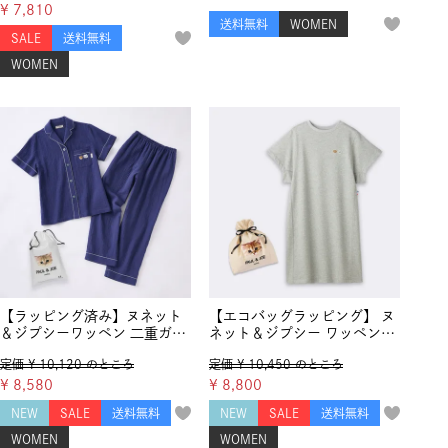
¥
7,810
送料無料
WOMEN
SALE
送料無料
WOMEN
【ラッピング済み】ヌネット
【エコバッグラッピング】 ヌ
＆ジプシーワッペン 二重ガー
ネット＆ジプシー ワッペン
ゼ 半袖＆長ズボンセットア
ミニ裏毛 半袖ワンピース
定価
¥
10,120
のところ
定価
¥
10,450
のところ
ップ
¥
8,580
¥
8,800
NEW
SALE
送料無料
NEW
SALE
送料無料
WOMEN
WOMEN