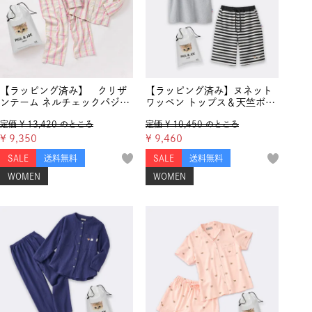
【ラッピング済み】 クリザ
【ラッピング済み】ヌネット
ンテーム ネルチェックパジャ
ワッペン トップス＆天竺ボー
マ
ダーハーフパンツ セットアッ
定価
¥
13,420
のところ
定価
¥
10,450
のところ
プ
¥
9,350
¥
9,460
SALE
送料無料
SALE
送料無料
WOMEN
WOMEN