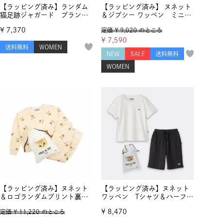
【ラッピング済み】ランダム
【ラッピング済み】 ヌネット
猫足跡ジャガード ブランケ
＆ジプシー ワッペン ミニ裏
ット
毛 半袖ワンピース
¥
7,370
定価
¥
9,020
のところ
¥
7,590
送料無料
WOMEN
NEW
SALE
送料無料
WOMEN
【ラッピング済み】ヌネット
【ラッピング済み】ヌネット
＆ロゴランダムプリント裏毛
ワッペン Tシャツ＆ハーフパ
起毛 セットアップ
ンツ セットアップ
¥
8,470
定価
¥
11,220
のところ