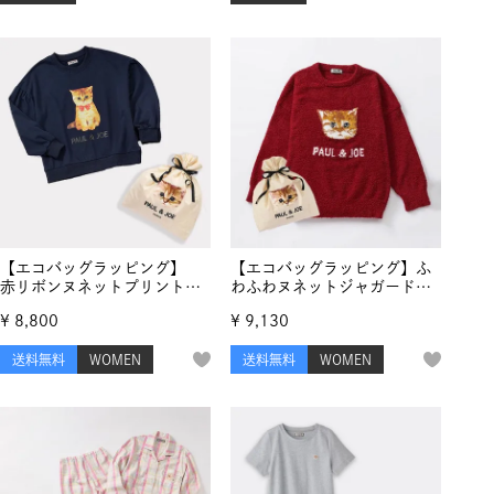
【エコバッグラッピング】
【エコバッグラッピング】ふ
赤リボンヌネットプリント
わふわヌネットジャガード
パフスリーブ スウェットト
プルオーバー
¥
8,800
¥
9,130
ップス
送料無料
WOMEN
送料無料
WOMEN