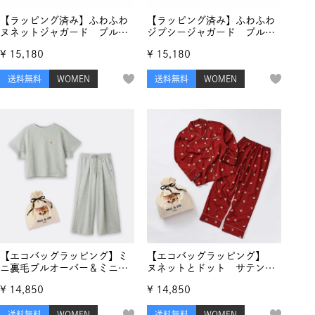
【ラッピング済み】ふわふわ
【ラッピング済み】ふわふわ
ヌネットジャガード プルオ
ジプシージャガード プルオ
ーバー＆ランダム猫足跡ジャ
ーバー＆ランダム猫足跡ジャ
¥
15,180
¥
15,180
ガード ロングパンツ セッ
ガード ロングパンツ セッ
トアップ
トアップ
送料無料
WOMEN
送料無料
WOMEN
【エコバッグラッピング】ミ
【エコバッグラッピング】
ニ裏毛プルオーバー＆ミニ裏
ヌネットとドット サテンパ
毛フレアパンツ
ジャマ
¥
14,850
¥
14,850
送料無料
WOMEN
送料無料
WOMEN