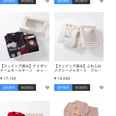
送料無料
WOMEN
送料無料
WOMEN
【ラッピング済み】クリザン
【ラッピング済み】ふわふわ
テームモールヤーン セット
ジプシージャガード プルオ
アップ
ーバー＆ランダム猫足跡ジャ
¥
17,160
¥
16,060
ガード ロングパンツ セッ
トアップ
送料無料
WOMEN
送料無料
WOMEN