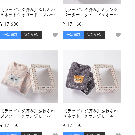
【ラッピング済み】ふわふわ
【ラッピング済み】メランジ
ヌネットジャガード プルオ
ボーダーニット プルオーバ
ーバー＆ランダム猫足跡ジャ
ー ＆ ロングパンツ セット
¥
17,600
¥
17,160
ガード ロングパンツ＆コッ
トンバッグ クリスマスセッ
送料無料
WOMEN
送料無料
WOMEN
ト
【ラッピング済み】ふわふわ
【ラッピング済み】ふわふわ
ジプシー メランジモールヤ
ヌネット メランジモールヤ
ーンジャカード セットアッ
ーンジャカード セットアッ
¥
17,160
¥
17,160
プ
プ