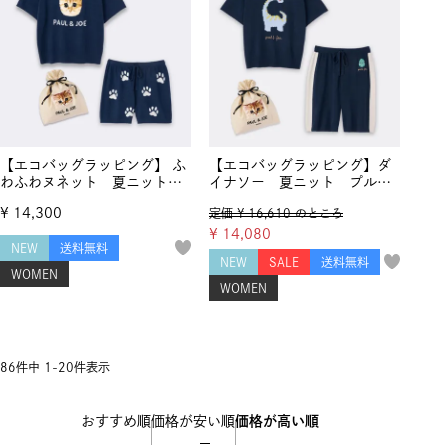
【エコバッグラッピング】 ふ
【エコバッグラッピング】ダ
わふわヌネット 夏ニットプ
イナソー 夏ニット プルオ
ルオーバー&パンツ
ーバー &ハーフパンツ セット
¥
14,300
定価
¥
16,610
のところ
アップ
¥
14,080
NEW
送料無料
NEW
SALE
送料無料
WOMEN
WOMEN
86
件中
1
-
20
件表示
おすすめ順
価格が安い順
価格が高い順