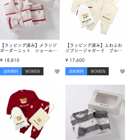
【ラッピング済み】メランジ
【ラッピング済み】ふわふわ
ボーダーニット ショールカ
ジプシージャガード プルオ
ーディガン ＆ ロングパンツ
ーバー＆ランダム猫足跡ジャ
¥
18,810
¥
17,600
セット
ガード ロングパンツ＆コッ
トンバッグ クリスマスセッ
送料無料
WOMEN
送料無料
WOMEN
ト