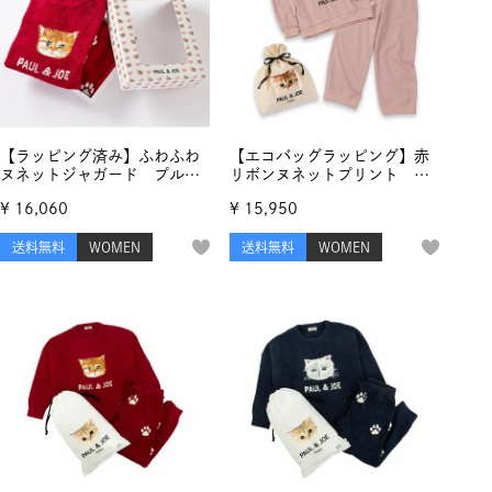
【ラッピング済み】ふわふわ
【エコバッグラッピング】赤
ヌネットジャガード プルオ
リボンヌネットプリント ス
ーバー＆ランダム猫足跡ジャ
ウェット セットアップ
¥
16,060
¥
15,950
ガード ロングパンツ セッ
トアップ
送料無料
WOMEN
送料無料
WOMEN