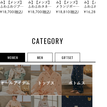
み】【メンズ】
み】【メンズ】
み】【メンズ】
み】【メンズ
ふわふわジプシ
ふわふわヌネッ
メランジボーダ
ふわふわジプ
ージャガード
トジャガード
ーニット ショ
ージャガー
¥
18,700
(税込)
¥
18,700
(税込)
¥
18,810
(税込)
¥
16,280
(税込)
プルオーバー＆
プルオーバー＆
ールカーディガ
プルオーバー
ランダム猫足跡
ランダム猫足跡
ン ＆ ロングパ
ランダム猫足
ジャガード ロ
ジャガード ロ
ンツ セット
ジャガード 
ングパンツ＆コ
ングパンツ＆コ
ングパンツ 
ットンバッグ
ットンバッグ
ットアップ
クリスマスセッ
クリスマスセッ
CATEGORY
ト
ト
WOMEN
MEN
GIFTSET
オールアイテム
トップス
ボトムス