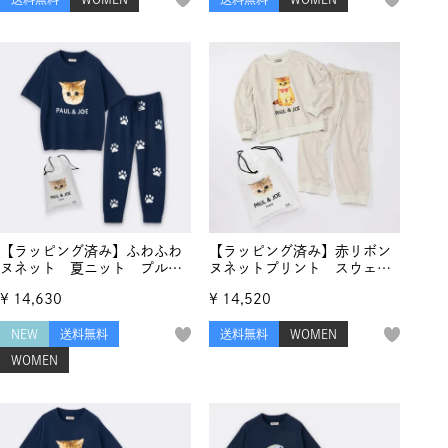
【ラッピング済み】ふわふわ
【ラッピング済み】赤リボン
ヌネット 夏ニット プルオ
ヌネットプリント スウェッ
ーバー＆ランダム猫足跡ロン
ト セットアップ
¥
14,630
¥
14,520
グパンツ セットアップ
NEW
送料無料
送料無料
WOMEN
WOMEN