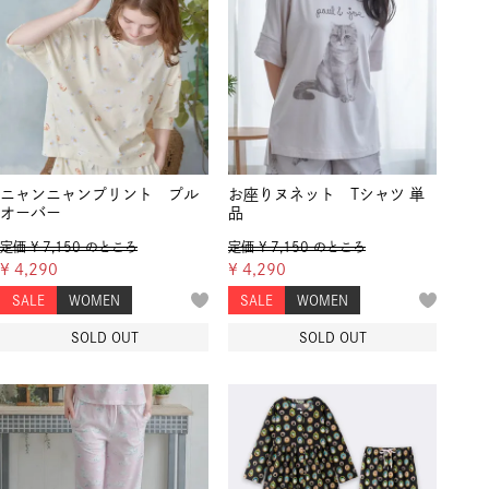
ニャンニャンプリント プル
お座りヌネット Tシャツ 単
オーバー
品
定価
¥
7,150
のところ
定価
¥
7,150
のところ
¥
4,290
¥
4,290
SALE
WOMEN
SALE
WOMEN
SOLD OUT
SOLD OUT