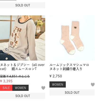
SOLD OUT
ヌネット＆ジプシー（all over
ルームソックスマシュマロ
cat） 綿スムースロンT
ヌネット刺繍巾着入り
¥
2,750
定価
¥
4,851
のところ
¥
3,395
WOMEN
SALE
WOMEN
SOLD OUT
SOLD OUT