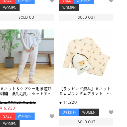
SALE
送料無料
SALE
送料無料
WOMEN
WOMEN
SOLD OUT
SOLD OUT
ヌネット＆ジプシー毛糸遊び
【ラッピング済み】ヌネット
刺繍 裏毛起毛 セットアッ
＆ロゴランダムプリント セ
プ
ットアップ
¥
11,220
定価
¥
9,900
のところ
¥
6,930
送料無料
WOMEN
SALE
送料無料
SOLD OUT
WOMEN