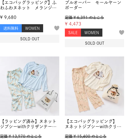
【エコバッグラッピング】ふ
プルオーバー モールヤーン
わふわヌネット メランジモ
ボーダー
ールヤーンジャカード プル
¥
9,680
定価
¥
6,391
のところ
オーバー
¥
4,473
送料無料
WOMEN
SALE
WOMEN
SOLD OUT
SOLD OUT
【ラッピング済み】ヌネット
【エコバッグラッピング】
ジプシーwithクリザンテーム
ヌネットジプシーwithクリザ
天竺パジャマ
ンテーム天竺パジャマ
定価
¥
13,970
のところ
定価
¥
15,400
のところ