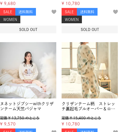
¥
9,680
¥
10,780
SALE
送料無料
SALE
送料無料
WOMEN
WOMEN
SOLD OUT
SOLD OUT
ヌネットジプシーwithクリザ
クリザンテーム柄 ストレッ
ンテーム天竺パジャマ
チ裏起毛プルオーバー＆ロン
グパンツ 上下セット
定価
¥
13,750
のところ
定価
¥
15,400
のところ
¥
9,570
¥
10,780