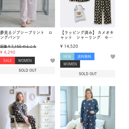
夢見るジプシープリント ロ
【ラッピング済み】 カメオキ
ングパンツ
ャット シャーリング セッ
トアップ
¥
14,520
定価
¥
7,150
のところ
¥
4,290
NEW
送料無料
SALE
WOMEN
WOMEN
SOLD OUT
SOLD OUT