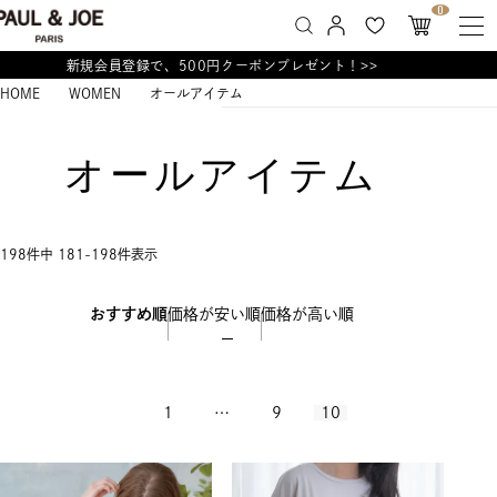
0
新規会員登録で、500円クーポンプレゼント！>>
HOME
WOMEN
オールアイテム
オールアイテム
198
件中
181
-
198
件表示
おすすめ順
価格が安い順
価格が高い順
1
…
9
10