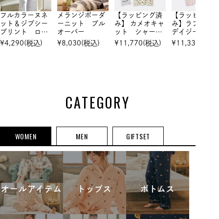
フルカラーヌネ
メランジボーダ
【ラッピング済
【ラッピング
ット＆ジプシー
ーニット プル
み】 カメオキャ
み】ラブリー
プリント ロン
オーバー
ット シャーリ
デイジープリ
グパンツ
ングワンピース
ト シャーリ
¥
4,290
(税込)
¥
8,030
(税込)
¥
11,770
(税込)
¥
11,330
(税込)
グ 半袖セッ
アップ
CATEGORY
WOMEN
MEN
GIFTSET
オールアイテム
トップス
ボトムス