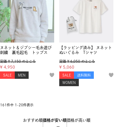
ヌネット＆ジプシー毛糸遊び
【ラッピング済み】 ヌネット
刺繍 裏毛起毛 トップス
ぬいぐるみ Tシャツ
定価
¥
7,150
のところ
定価
¥
6,050
のところ
¥
4,950
¥
5,060
SALE
MEN
SALE
送料無料
WOMEN
161
件中
1
-
20
件表示
おすすめ順
価格が安い順
価格が高い順