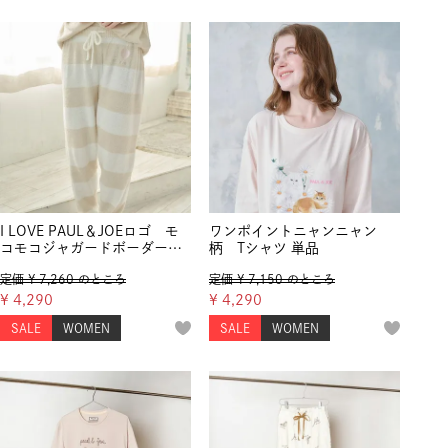
I LOVE PAUL＆JOEロゴ モ
ワンポイントニャンニャン
コモコジャガードボーダー
柄 Tシャツ 単品
ロングパンツ
定価
¥
7,260
のところ
定価
¥
7,150
のところ
¥
4,290
¥
4,290
SALE
WOMEN
SALE
WOMEN