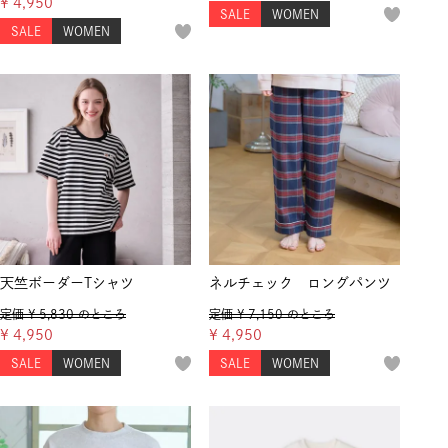
¥
4,950
SALE
WOMEN
SALE
WOMEN
天竺ボーダーTシャツ
ネルチェック ロングパンツ
定価
¥
5,830
のところ
定価
¥
7,150
のところ
¥
4,950
¥
4,950
SALE
WOMEN
SALE
WOMEN