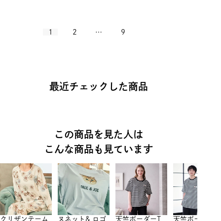
1
2
…
9
最近チェックした商品
この商品を見た人は
こんな商品も見ています
クリザンテーム
ヌネット& ロゴ
天竺ボーダーT
天竺ボーダーT