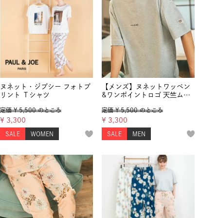
ヌネット・ジプシー フォトプ
【メンズ】ヌネットワッペン
リント Ｔシャツ
&ワンポイントロゴ 天竺ムジT
シャツ
定価
¥
5,500
のところ
定価
¥
5,500
のところ
¥
3,300
¥
3,300
SALE
WOMEN
SALE
MEN