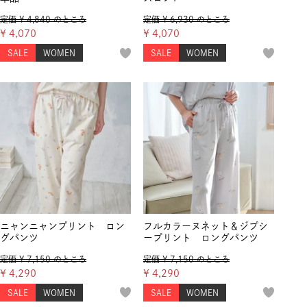
定価
¥
4,840
のところ
定価
¥
6,930
のところ
¥
4,070
¥
4,070
SALE
WOMEN
SALE
WOMEN
ニャンニャンプリント ロン
フルカラーヌネット＆ジプシ
グパンツ
ープリント ロングパンツ
定価
¥
7,150
のところ
定価
¥
7,150
のところ
¥
4,290
¥
4,290
SALE
WOMEN
SALE
WOMEN