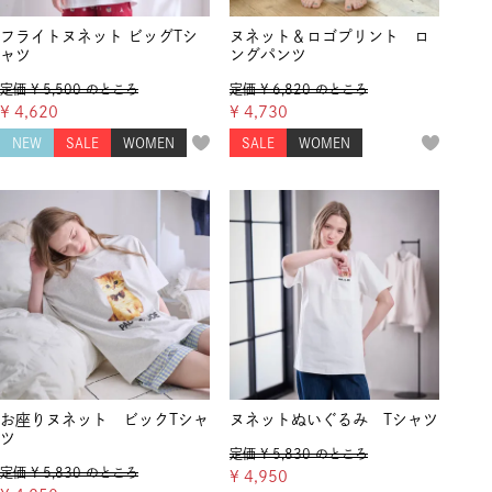
フライトヌネット ビッグTシ
ヌネット＆ロゴプリント ロ
ャツ
ングパンツ
定価
¥
5,500
のところ
定価
¥
6,820
のところ
¥
4,620
¥
4,730
NEW
SALE
WOMEN
SALE
WOMEN
お座りヌネット ビックTシャ
ヌネットぬいぐるみ Tシャツ
ツ
定価
¥
5,830
のところ
定価
¥
5,830
のところ
¥
4,950