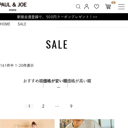
0
新規会員登録で、500円クーポンプレゼント！>>
HOME
SALE
SALE
161
件中
1
-
20
件表示
おすすめ順
価格が安い順
価格が高い順
1
2
…
9