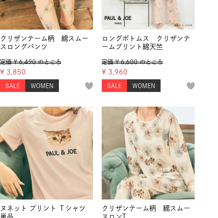
クリザンテーム柄 綿スムー
ロングボトムス クリザンテ
スロングパンツ
ームプリント綿天竺
定価
¥
6,490
のところ
定価
¥
6,600
のところ
¥
3,850
¥
3,960
SALE
WOMEN
SALE
WOMEN
ヌネット プリント Ｔシャツ
クリザンテーム柄 綿スムー
単品
スロンT