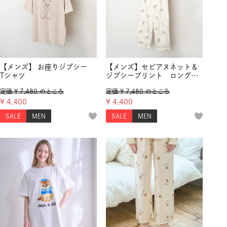
【メンズ】 お座りジプシー
【メンズ】セピアヌネット＆
Tシャツ
ジプシープリント ロングパ
ンツ
定価
¥
7,480
のところ
定価
¥
7,480
のところ
¥
4,400
¥
4,400
SALE
MEN
SALE
MEN