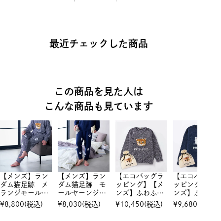
最近チェックした商品
この商品を見た人は
こんな商品も見ています
【メンズ】ラン
【メンズ】ラン
【エコバッグラ
【エコバッグ
ダム猫足跡 メ
ダム猫足跡 モ
ッピング】【メ
ッピング】【
ランジモールヤ
ールヤーンジャ
ンズ】ふわふわ
ンズ】ふわふ
ーンジャカー
カードロングパ
ヌネット メラ
ジプシージャ
¥
8,800
(税込)
¥
8,030
(税込)
¥
10,450
(税込)
¥
9,680
(税込)
ド ロングパン
ンツ
ンジモールヤー
ード プルオ
ツ
ンジャカード
バー