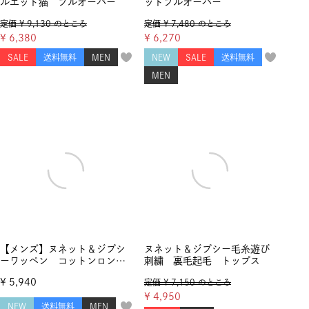
ルエット猫 プルオーバー
ットプルオーバー
定価
¥
9,130
のところ
定価
¥
7,480
のところ
¥
6,380
¥
6,270
SALE
送料無料
MEN
NEW
SALE
送料無料
MEN
【メンズ】ヌネット＆ジプシ
ヌネット＆ジプシー毛糸遊び
ーワッペン コットンロングT
刺繍 裏毛起毛 トップス
シャツ
¥
5,940
定価
¥
7,150
のところ
¥
4,950
NEW
送料無料
MEN