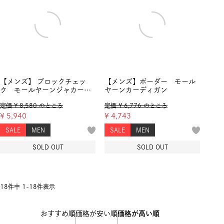
【メンズ】 ブロックチェッ
【メンズ】ボーダー モール
ク モールヤーンジャカー
ヤーンカーディガン
ド プルオーバーニット
定価
¥
8,580
のところ
定価
¥
6,776
のところ
¥
5,940
¥
4,743
SALE
MEN
SALE
MEN
SOLD OUT
SOLD OUT
18
件中
1
-
18
件表示
おすすめ順
価格が安い順
価格が高い順