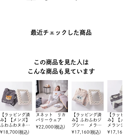
最近チェックした商品
この商品を見た人は
こんな商品も見ています
【ラッピング済
ヌネット リカ
【ラッピング済
【ラッピング
み】【メンズ】
バリーウェア
み】ふわふわジ
み】【メンズ
ふわふわヌネッ
プシー メラン
メランジボー
¥
22,000
(税込)
ト メランジモ
ジモールヤーン
ーニット プ
¥
18,700
(税込)
¥
17,160
(税込)
¥
17,160
(税込)
ールヤーンジャ
ジャカード セ
オーバー ＆ ロ