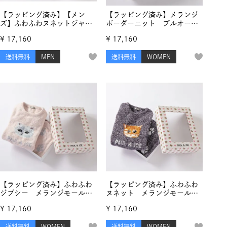
【ラッピング済み】【メン
【ラッピング済み】メランジ
ズ】ふわふわヌネットジャガ
ボーダーニット プルオーバ
ード プルオーバー＆ランダ
ー ＆ ロングパンツ セット
¥
17,160
¥
17,160
ム猫足跡ジャガード ロング
パンツ セットアップ
送料無料
MEN
送料無料
WOMEN
【ラッピング済み】ふわふわ
【ラッピング済み】ふわふわ
ジプシー メランジモールヤ
ヌネット メランジモールヤ
ーンジャカード セットアッ
ーンジャカード セットアッ
¥
17,160
¥
17,160
プ
プ
送料無料
WOMEN
送料無料
WOMEN