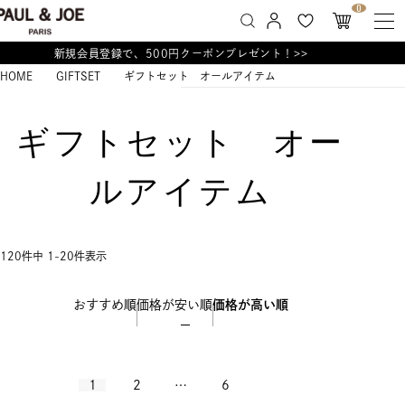
0
新規会員登録で、500円クーポンプレゼント！>>
HOME
GIFTSET
ギフトセット オールアイテム
ギフトセット オー
ルアイテム
120
件中
1
-
20
件表示
おすすめ順
価格が安い順
価格が高い順
1
2
…
6