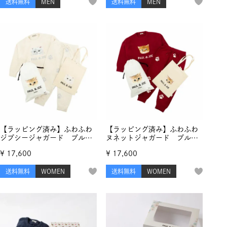
送料無料
MEN
送料無料
MEN
リスマスセット
リスマスセット
【ラッピング済み】ふわふわ
【ラッピング済み】ふわふわ
ジプシージャガード プルオ
ヌネットジャガード プルオ
ーバー＆ランダム猫足跡ジャ
ーバー＆ランダム猫足跡ジャ
¥
17,600
¥
17,600
ガード ロングパンツ＆コッ
ガード ロングパンツ＆コッ
トンバッグ クリスマスセッ
トンバッグ クリスマスセッ
送料無料
WOMEN
送料無料
WOMEN
ト
ト