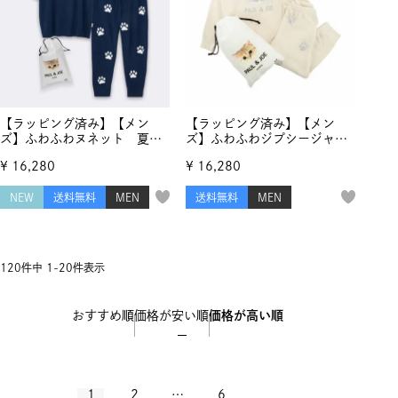
【ラッピング済み】【メン
【ラッピング済み】【メン
ズ】ふわふわヌネット 夏ニ
ズ】ふわふわジプシージャガ
ット プルオーバー＆ランダ
ード プルオーバー＆ランダ
¥
16,280
¥
16,280
ム猫足跡ロングパンツ セッ
ム猫足跡ジャガード ロング
トアップ
パンツ セットアップ
NEW
送料無料
MEN
送料無料
MEN
120
件中
1
-
20
件表示
おすすめ順
価格が安い順
価格が高い順
1
2
…
6