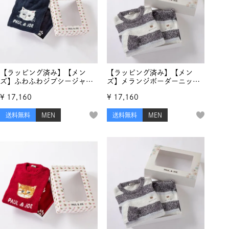
【ラッピング済み】【メン
【ラッピング済み】【メン
ズ】ふわふわジプシージャガ
ズ】メランジボーダーニッ
ード プルオーバー＆ランダ
ト プルオーバー ＆ ロングパ
¥
17,160
¥
17,160
ム猫足跡ジャガード ロング
ンツ セット
パンツ セットアップ
送料無料
MEN
送料無料
MEN