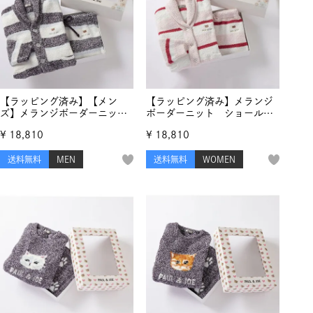
【ラッピング済み】【メン
【ラッピング済み】メランジ
ズ】メランジボーダーニッ
ボーダーニット ショールカ
ト ショールカーディガン ＆
ーディガン ＆ ロングパンツ
¥
18,810
¥
18,810
ロングパンツ セット
セット
送料無料
MEN
送料無料
WOMEN